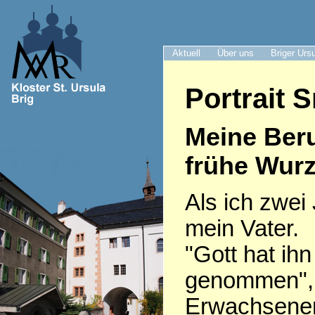
Aktuell
Über uns
Briger Urs
Portrait S
Meine Ber
frühe Wurz
Als ich zwei 
mein Vater.
"Gott hat ih
genommen", 
Erwachsenen