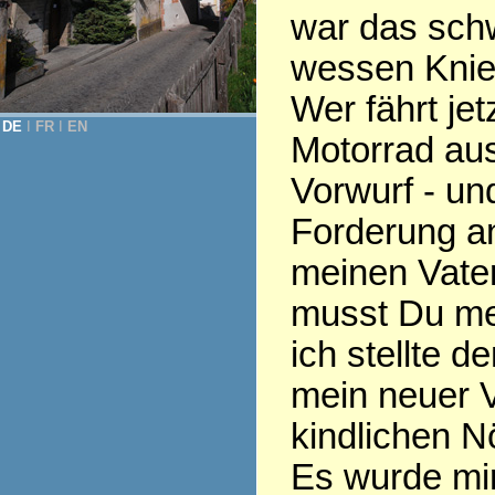
war das schw
wessen Knien 
Wer fährt jet
DE
Ι
FR
Ι
EN
Motorrad aus
Vorwurf - und
Forderung an
meinen Vate
musst Du mei
ich stellte d
mein neuer V
kindlichen N
Es wurde mir