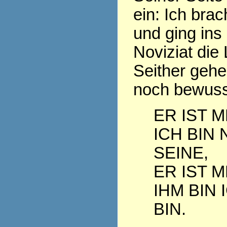
ein: Ich bra
und ging ins
Noviziat die
Seither geh
noch bewuss
ER IST M
ICH BIN 
SEINE,
ER IST M
IHM BIN 
BIN.