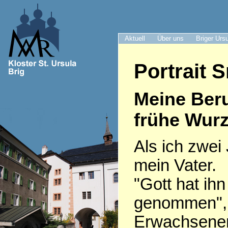
Aktuell
Über uns
Briger Urs
Portrait S
Meine Ber
frühe Wurz
Als ich zwei 
mein Vater.
"Gott hat ih
genommen", 
Erwachsenen