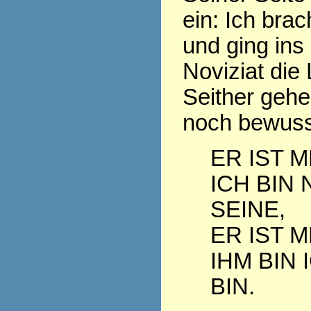
ein: Ich bra
und ging ins
Noviziat die
Seither geh
noch bewuss
ER IST M
ICH BIN 
SEINE,
ER IST M
IHM BIN 
BIN.