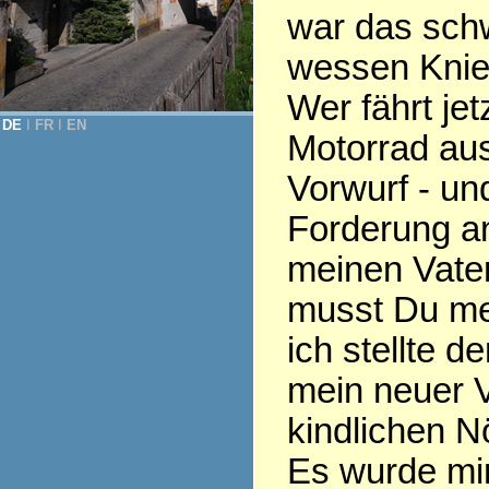
war das schw
wessen Knien 
Wer fährt jet
DE
Ι
FR
Ι
EN
Motorrad aus
Vorwurf - und
Forderung an
meinen Vate
musst Du mei
ich stellte d
mein neuer V
kindlichen N
Es wurde mir