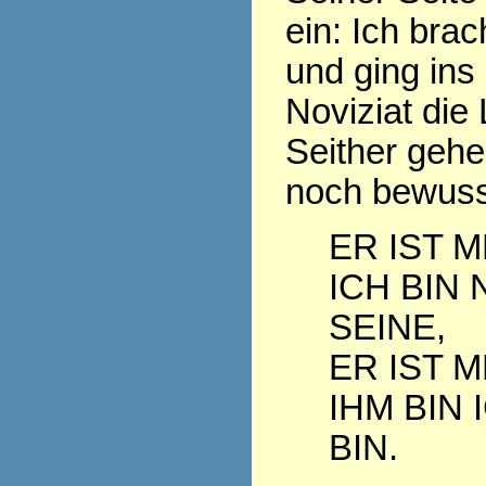
ein: Ich bra
und ging ins
Noviziat die
Seither geh
noch bewuss
ER IST M
ICH BIN 
SEINE,
ER IST M
IHM BIN 
BIN.