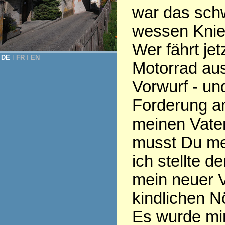
war das schw
wessen Knien 
Wer fährt jet
DE
Ι
FR
Ι
EN
Motorrad aus
Vorwurf - und
Forderung an
meinen Vate
musst Du mei
ich stellte d
mein neuer V
kindlichen N
Es wurde mir