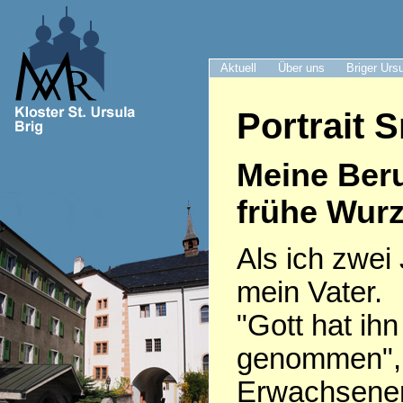
Aktuell
Über uns
Briger Urs
Portrait S
Meine Ber
frühe Wurz
Als ich zwei 
mein Vater.
"Gott hat ih
genommen", 
Erwachsenen