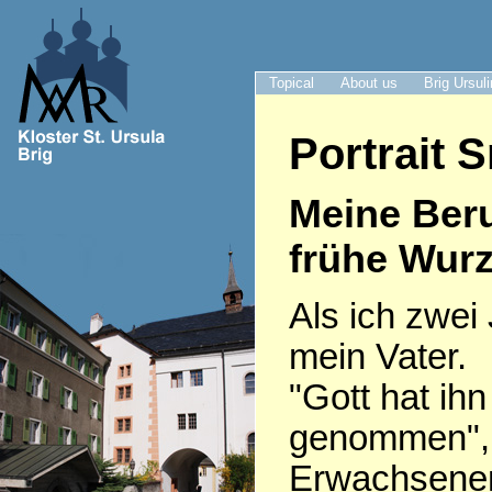
Topical
About us
Brig Ursul
Portrait S
Meine Ber
frühe Wurz
Als ich zwei 
mein Vater.
"Gott hat ih
genommen", 
Erwachsenen