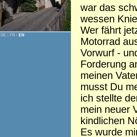
war das schw
wessen Knien 
Wer fährt jet
DE
Ι
FR
Ι
EN
Motorrad aus
Vorwurf - und
Forderung an
meinen Vate
musst Du mei
ich stellte d
mein neuer V
kindlichen N
Es wurde mir