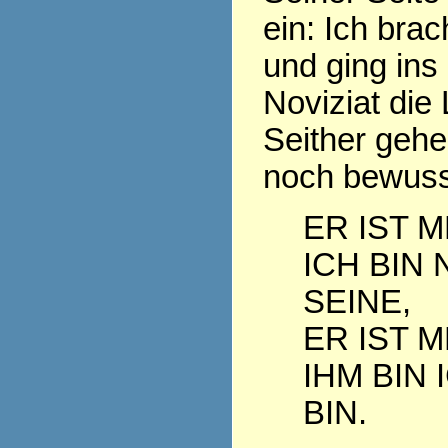
ein: Ich bra
und ging ins
Noviziat die
Seither geh
noch bewuss
ER IST M
ICH BIN 
SEINE,
ER IST M
IHM BIN 
BIN.