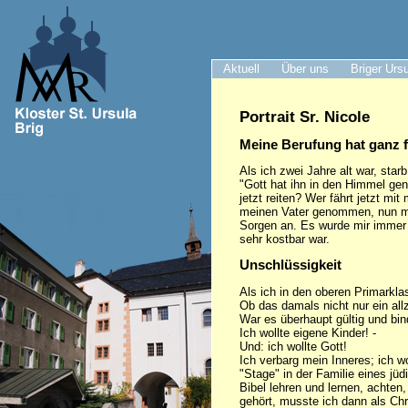
Aktuell
Über uns
Briger Urs
Portrait Sr. Nicole
Meine Berufung hat ganz 
Als ich zwei Jahre alt war, star
"Gott hat ihn in den Himmel ge
jetzt reiten? Wer fährt jetzt mi
meinen Vater genommen, nun mus
Sorgen an. Es wurde mir immer 
sehr kostbar war.
Unschlüssigkeit
Als ich in den oberen Primarkla
Ob das damals nicht nur ein al
War es überhaupt gültig und bin
Ich wollte eigene Kinder! -
Und: ich wollte Gott!
Ich verbarg mein Inneres; ich wo
"Stage" in der Familie eines j
Bibel lehren und lernen, achten
gehört, musste ich dann als Chris