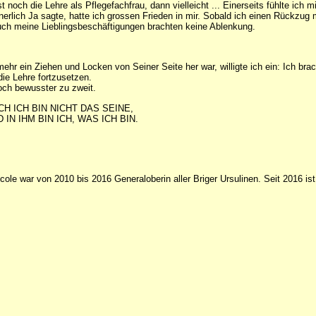
 noch die Lehre als Pflegefachfrau, dann vielleicht ... Einerseits fühlte ich 
innerlich Ja sagte, hatte ich grossen Frieden in mir. Sobald ich einen Rückzu
auch meine Lieblingsbeschäftigungen brachten keine Ablenkung.
hr ein Ziehen und Locken von Seiner Seite her war, willigte ich ein: Ich bra
ie Lehre fortzusetzen.
och bewusster zu zweit.
CH ICH BIN NICHT DAS SEINE,
 IN IHM BIN ICH, WAS ICH BIN.
cole war von 2010 bis 2016 Generaloberin aller Briger Ursulinen. Seit 2016 is