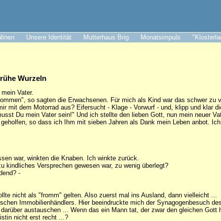
ulinen
Unsere Identität
Mutterhaus Brig
Monatsimpuls
"Klosterl
frühe Wurzeln
b mein Vater.
nommen", so sagten die Erwachsenen. Für mich als Kind war das schwer zu v
t mir mit dem Motorrad aus? Eifersucht - Klage - Vorwurf - und, klipp und klar 
st Du mein Vater sein!" Und ich stellte den lieben Gott, nun mein neuer Vat
geholfen, so dass ich Ihm mit sieben Jahren als Dank mein Leben anbot. Ich
ssen war, winkten die Knaben. Ich winkte zurück.
lzu kindliches Versprechen gewesen war, zu wenig überlegt?
dend? -
llte nicht als "fromm" gelten. Also zuerst mal ins Ausland, dann vielleicht ...
üdischen Immobilienhändlers. Hier beeindruckte mich der Synagogenbesuch des
, darüber austauschen ... Wenn das ein Mann tat, der zwar den gleichen Gott h
tin nicht erst recht ...?