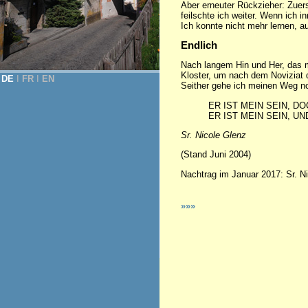
Aber erneuter Rückzieher: Zuerst
feilschte ich weiter. Wenn ich 
Ich konnte nicht mehr lernen, 
Endlich
Nach langem Hin und Her, das me
Kloster, um nach dem Noviziat d
DE
Ι
FR
Ι
EN
Seither gehe ich meinen Weg n
ER IST MEIN SEIN, DO
ER IST MEIN SEIN, UND
Sr. Nicole Glenz
(Stand Juni 2004)
Nachtrag im Januar 2017: Sr. Ni
»»»