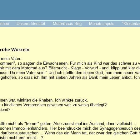
ulinen
Unsere Identität
Mutterhaus Brig
Monatsimpuls
"Klosterl
frühe Wurzeln
b mein Vater.
nommen", so sagten die Erwachsenen. Für mich als Kind war das schwer zu v
t mir mit dem Motorrad aus? Eifersucht - Klage - Vorwurf - und, klipp und klar 
st Du mein Vater sein!" Und ich stellte den lieben Gott, nun mein neuer Vat
geholfen, so dass ich Ihm mit sieben Jahren als Dank mein Leben anbot. Ich
ssen war, winkten die Knaben. Ich winkte zurück.
lzu kindliches Versprechen gewesen war, zu wenig überlegt?
dend? -
llte nicht als "fromm" gelten. Also zuerst mal ins Ausland, dann vielleicht ...
üdischen Immobilienhändlers. Hier beeindruckte mich der Synagogenbesuch des
, darüber austauschen ... Wenn das ein Mann tat, der zwar den gleichen Gott h
tin nicht erst recht ...?