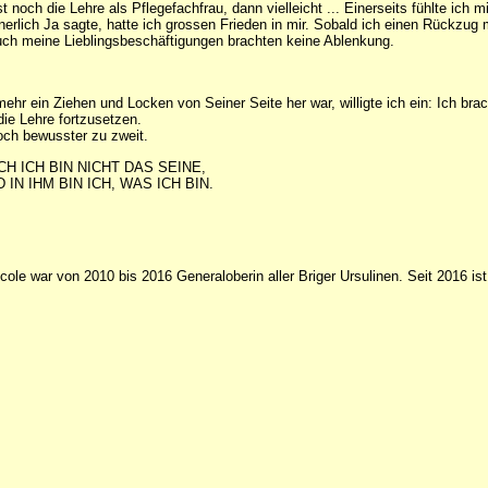
 noch die Lehre als Pflegefachfrau, dann vielleicht ... Einerseits fühlte ich 
innerlich Ja sagte, hatte ich grossen Frieden in mir. Sobald ich einen Rückzu
auch meine Lieblingsbeschäftigungen brachten keine Ablenkung.
hr ein Ziehen und Locken von Seiner Seite her war, willigte ich ein: Ich bra
ie Lehre fortzusetzen.
och bewusster zu zweit.
CH ICH BIN NICHT DAS SEINE,
 IN IHM BIN ICH, WAS ICH BIN.
cole war von 2010 bis 2016 Generaloberin aller Briger Ursulinen. Seit 2016 is