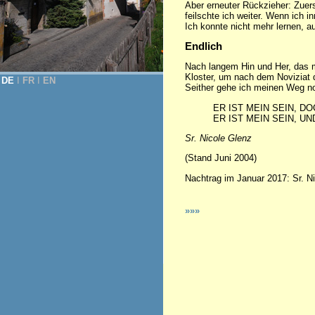
Aber erneuter Rückzieher: Zuerst
feilschte ich weiter. Wenn ich 
Ich konnte nicht mehr lernen, 
Endlich
Nach langem Hin und Her, das me
Kloster, um nach dem Noviziat d
DE
Ι
FR
Ι
EN
Seither gehe ich meinen Weg n
ER IST MEIN SEIN, DO
ER IST MEIN SEIN, UND
Sr. Nicole Glenz
(Stand Juni 2004)
Nachtrag im Januar 2017: Sr. Ni
»»»