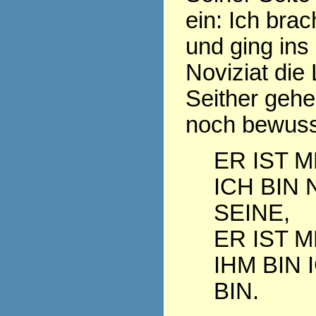
ein: Ich bra
und ging ins
Noviziat die
Seither geh
noch bewuss
ER IST M
ICH BIN 
SEINE,
ER IST M
IHM BIN 
BIN.