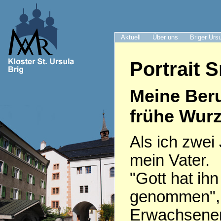
Aktuell
Über uns
Briger Urs
Portrait S
Meine Ber
frühe Wurz
Als ich zwei 
mein Vater.
"Gott hat ih
genommen", 
Erwachsenen