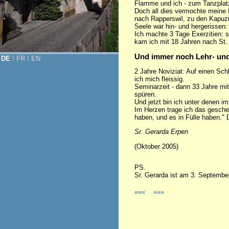
Flamme und ich - zum Tanzplatz
Doch all dies vermochte meine 
nach Rapperswil, zu den Kapuzi
Seele war hin- und hergerissen:
Ich machte 3 Tage Exerzitien: so
kam ich mit 18 Jahren nach St.
Und immer noch Lehr- un
DE
Ι
FR
Ι
EN
2 Jahre Noviziat: Auf einen Schl
ich mich fleissig.
Seminarzeit - dann 33 Jahre mi
spüren.
Und jetzt bin ich unter denen im
Im Herzen trage ich das gesch
haben, und es in Fülle haben." 
Sr. Gerarda Erpen
(Oktober 2005)
PS.
Sr. Gerarda ist am 3. September
«««
»»»