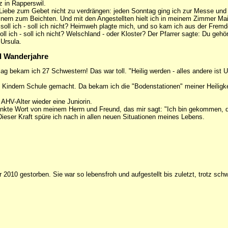
 in Rapperswil.
Liebe zum Gebet nicht zu verdrängen: jeden Sonntag ging ich zur Messe und 
nern zum Beichten. Und mit den Angestellten hielt ich in meinem Zimmer Ma
 soll ich - soll ich nicht? Heimweh plagte mich, und so kam ich aus der Frem
ll ich - soll ich nicht? Welschland - oder Kloster? Der Pfarrer sagte: Du gehör
 Ursula.
d Wanderjahre
ag bekam ich 27 Schwestern! Das war toll. "Heilig werden - alles andere ist Un
t Kindern Schule gemacht. Da bekam ich die "Bodenstationen" meiner Heiligk
 AHV-Alter wieder eine Juniorin.
enkte Wort von meinem Herrn und Freund, das mir sagt: "Ich bin gekommen, 
Dieser Kraft spüre ich nach in allen neuen Situationen meines Lebens.
 2010 gestorben. Sie war so lebensfroh und aufgestellt bis zuletzt, trotz schw