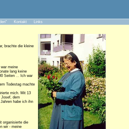
aden"
Kontakt
Links
, brachte die kleine
n war meine
onate lang keine
0 Seiten ... Ich war
einem Todestag machte
rierte mich. Mit 13
r Josef, dem
 Jahren habe ich ihn
 organisierte die
n wir - meine