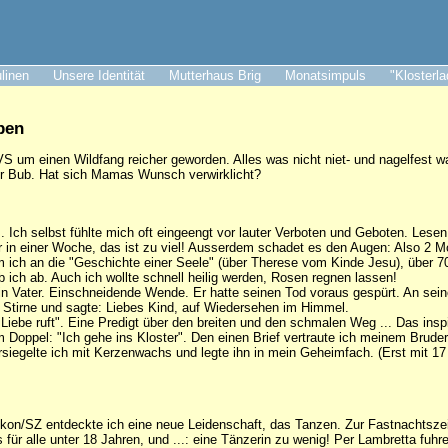
ulinen
Unsere Identität
Mutterhaus Brig
Monatsimpuls
"Klosterl
pen
S um einen Wildfang reicher geworden. Alles was nicht niet- und nagelfest war
er Bub. Hat sich Mamas Wunsch verwirklicht?
os. Ich selbst fühlte mich oft eingeengt vor lauter Verboten und Geboten. Lese
 in einer Woche, das ist zu viel! Ausserdem schadet es den Augen: Also 2 M
 ich an die "Geschichte einer Seele" (über Therese vom Kinde Jesu), über 70
b ich ab. Auch ich wollte schnell heilig werden, Rosen regnen lassen!
 mein Vater. Einschneidende Wende. Er hatte seinen Tod voraus gespürt. An s
e Stirne und sagte: Liebes Kind, auf Wiedersehen im Himmel.
Liebe ruft". Eine Predigt über den breiten und den schmalen Weg ... Das inspi
im Doppel: "Ich gehe ins Kloster". Den einen Brief vertraute ich meinem Brude
rsiegelte ich mit Kerzenwachs und legte ihn in mein Geheimfach. (Erst mit 17
fikon/SZ entdeckte ich eine neue Leidenschaft, das Tanzen. Zur Fastnachtszeit
ür alle unter 18 Jahren, und ...: eine Tänzerin zu wenig! Per Lambretta fuhre