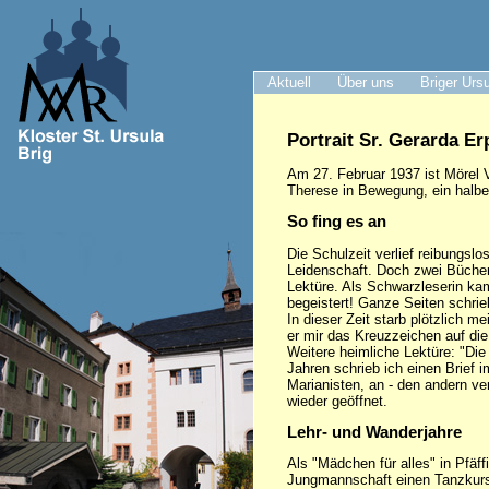
Aktuell
Über uns
Briger Urs
Portrait Sr. Gerarda Er
Am 27. Februar 1937 ist Mörel V
Therese in Bewegung, ein halb
So fing es an
Die Schulzeit verlief reibungsl
Leidenschaft. Doch zwei Bücher
Lektüre. Als Schwarzleserin kam
begeistert! Ganze Seiten schrie
In dieser Zeit starb plötzlich
er mir das Kreuzzeichen auf di
Weitere heimliche Lektüre: "Die 
Jahren schrieb ich einen Brief 
Marianisten, an - den andern ve
wieder geöffnet.
Lehr- und Wanderjahre
Als "Mädchen für alles" in Pfäf
Jungmannschaft einen Tanzkurs f