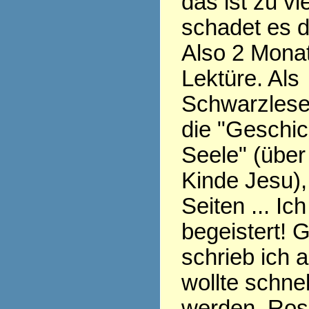
das ist zu v
schadet es 
Also 2 Monat
Lektüre. Als
Schwarzlese
die "Geschic
Seele" (übe
Kinde Jesu),
Seiten ... Ic
begeistert! 
schrieb ich 
wollte schnel
werden, Ros