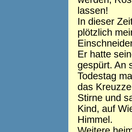
lassen!
In dieser Zei
plötzlich mei
Einschneide
Er hatte sei
gespürt. An
Todestag ma
das Kreuzzei
Stirne und s
Kind, auf W
Himmel.
Weitere heim