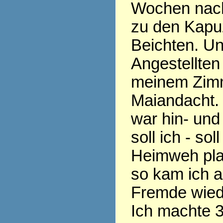
Wochen nach
zu den Kapu
Beichten. Un
Angestellten 
meinem Zim
Maiandacht.
war hin- und
soll ich - sol
Heimweh pla
so kam ich a
Fremde wied
Ich machte 