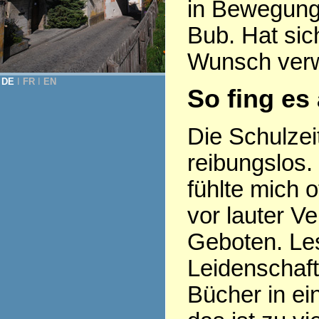
in Bewegung,
Bub. Hat si
Wunsch verwi
DE
Ι
FR
Ι
EN
So fing es
Die Schulzeit
reibungslos. 
fühlte mich o
vor lauter V
Geboten. Le
Leidenschaf
Bücher in ei