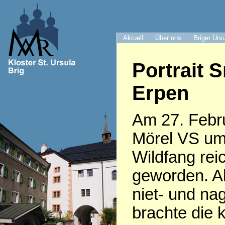
Aktuell
Über uns
Briger Urs
Portrait S
Erpen
Am 27. Febru
Mörel VS um
Wildfang rei
geworden. Al
niet- und nag
brachte die 