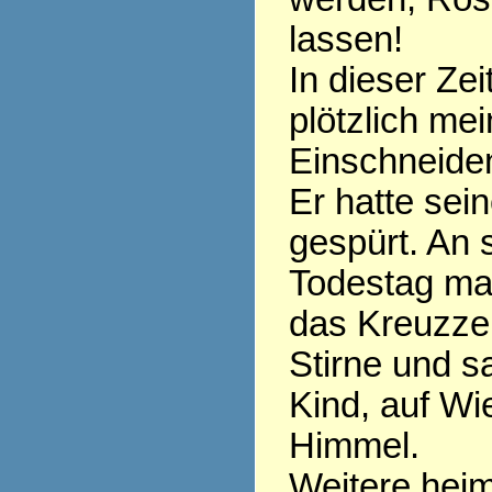
lassen!
In dieser Zei
plötzlich mei
Einschneide
Er hatte sei
gespürt. An
Todestag ma
das Kreuzzei
Stirne und s
Kind, auf W
Himmel.
Weitere heim