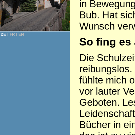
in Bewegung,
Bub. Hat si
Wunsch verwi
DE
Ι
FR
Ι
EN
So fing es
Die Schulzeit
reibungslos. 
fühlte mich o
vor lauter V
Geboten. Le
Leidenschaf
Bücher in ei