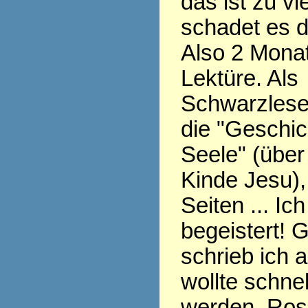
das ist zu v
schadet es 
Also 2 Monat
Lektüre. Als
Schwarzlese
die "Geschic
Seele" (übe
Kinde Jesu),
Seiten ... Ic
begeistert! 
schrieb ich 
wollte schnel
werden, Ros