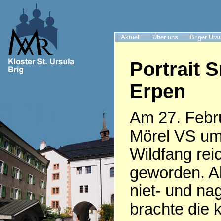
Aktuell
Über uns
Briger Urs
Portrait S
Erpen
Am 27. Febru
Mörel VS um
Wildfang rei
geworden. Al
niet- und nag
brachte die 