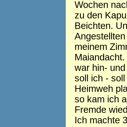
Wochen nach
zu den Kapu
Beichten. Un
Angestellten 
meinem Zim
Maiandacht.
war hin- und
soll ich - sol
Heimweh pla
so kam ich a
Fremde wied
Ich machte 