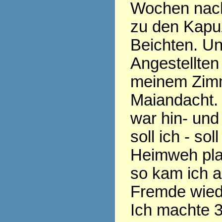
Wochen nach
zu den Kapu
Beichten. Un
Angestellten 
meinem Zim
Maiandacht.
war hin- und
soll ich - sol
Heimweh pla
so kam ich a
Fremde wied
Ich machte 