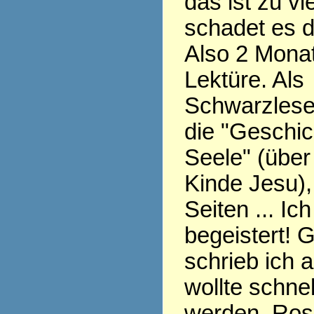
das ist zu v
schadet es 
Also 2 Monat
Lektüre. Als
Schwarzlese
die "Geschic
Seele" (übe
Kinde Jesu),
Seiten ... Ic
begeistert! 
schrieb ich 
wollte schnel
werden, Ros