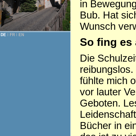
in Bewegung,
Bub. Hat si
Wunsch verwi
DE
Ι
FR
Ι
EN
So fing es
Die Schulzeit
reibungslos. 
fühlte mich o
vor lauter V
Geboten. Le
Leidenschaf
Bücher in ei