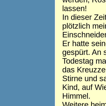
lassen!
In dieser Zei
plötzlich mei
Einschneide
Er hatte sei
gespürt. An
Todestag ma
das Kreuzzei
Stirne und s
Kind, auf W
Himmel.
Weitere heim