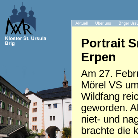
Aktuell
Über uns
Briger Urs
Portrait S
Erpen
Am 27. Febru
Mörel VS um
Wildfang rei
geworden. Al
niet- und nag
brachte die 