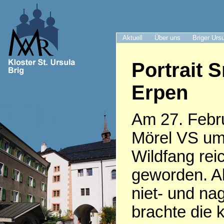
Aktuell
Über uns
Briger Urs
Portrait S
Erpen
Am 27. Febru
Mörel VS um
Wildfang rei
geworden. Al
niet- und nag
brachte die 