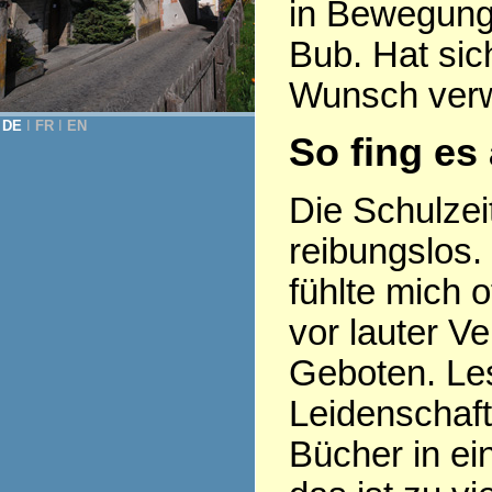
in Bewegung,
Bub. Hat si
Wunsch verwi
DE
Ι
FR
Ι
EN
So fing es
Die Schulzeit
reibungslos. 
fühlte mich o
vor lauter V
Geboten. Le
Leidenschaf
Bücher in ei