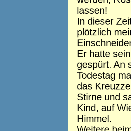
lassen!
In dieser Zei
plötzlich mei
Einschneide
Er hatte sei
gespürt. An
Todestag ma
das Kreuzzei
Stirne und s
Kind, auf W
Himmel.
Weitere heim