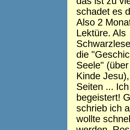
das ist zu v
schadet es 
Also 2 Monat
Lektüre. Als
Schwarzlese
die "Geschic
Seele" (übe
Kinde Jesu),
Seiten ... Ic
begeistert! 
schrieb ich 
wollte schnel
werden, Ros