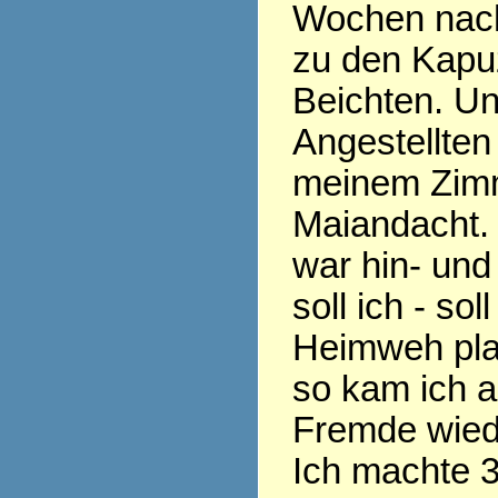
Wochen nach
zu den Kapu
Beichten. Un
Angestellten 
meinem Zim
Maiandacht.
war hin- und
soll ich - sol
Heimweh pla
so kam ich a
Fremde wied
Ich machte 