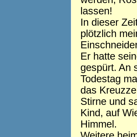
lassen!
In dieser Zei
plötzlich mei
Einschneide
Er hatte sei
gespürt. An
Todestag ma
das Kreuzzei
Stirne und s
Kind, auf W
Himmel.
Weitere heim