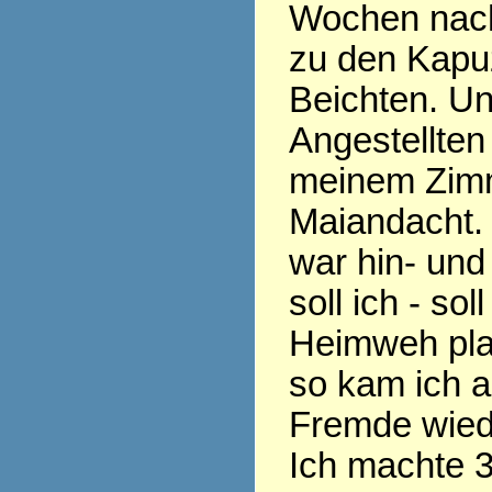
Wochen nach
zu den Kapu
Beichten. Un
Angestellten 
meinem Zim
Maiandacht.
war hin- und
soll ich - sol
Heimweh pla
so kam ich a
Fremde wied
Ich machte 