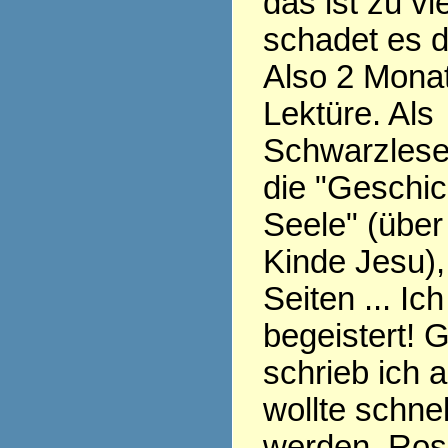
das ist zu v
schadet es 
Also 2 Monat
Lektüre. Als
Schwarzlese
die "Geschic
Seele" (übe
Kinde Jesu),
Seiten ... Ic
begeistert! 
schrieb ich 
wollte schnel
werden, Ros