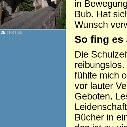
in Bewegung,
Bub. Hat si
Wunsch verwi
DE
Ι
FR
Ι
EN
So fing es
Die Schulzeit
reibungslos. 
fühlte mich o
vor lauter V
Geboten. Le
Leidenschaf
Bücher in ei