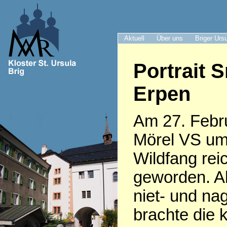
Aktuell
Über uns
Briger Urs
Portrait S
Erpen
Am 27. Febru
Mörel VS um
Wildfang rei
geworden. Al
niet- und nag
brachte die 