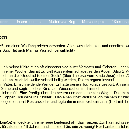
ulinen
Unsere Identität
Mutterhaus Brig
Monatsimpuls
"Klosterl
pen
S um einen Wildfang reicher geworden. Alles was nicht niet- und nagelfest war
er Bub. Hat sich Mamas Wunsch verwirklicht?
os. Ich selbst fühlte mich oft eingeengt vor lauter Verboten und Geboten. Lese
 in einer Woche, das ist zu viel! Ausserdem schadet es den Augen: Also 2 M
 ich an die "Geschichte einer Seele" (über Therese vom Kinde Jesu), über 70
b ich ab. Auch ich wollte schnell heilig werden, Rosen regnen lassen!
 mein Vater. Einschneidende Wende. Er hatte seinen Tod voraus gespürt. An s
e Stirne und sagte: Liebes Kind, auf Wiedersehen im Himmel.
Liebe ruft". Eine Predigt über den breiten und den schmalen Weg ... Das inspi
im Doppel: "Ich gehe ins Kloster". Den einen Brief vertraute ich meinem Brude
rsiegelte ich mit Kerzenwachs und legte ihn in mein Geheimfach. (Erst mit 17
fikon/SZ entdeckte ich eine neue Leidenschaft, das Tanzen. Zur Fastnachtszeit
ür alle unter 18 Jahren, und ...: eine Tänzerin zu wenig! Per Lambretta fuhre