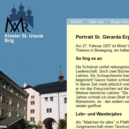
Aktuell
Über uns
Briger Urs
Portrait Sr. Gerarda Er
Am 27. Februar 1937 ist Mörel V
Therese in Bewegung, ein halb
So fing es an
Die Schulzeit verlief reibungsl
Leidenschaft. Doch zwei Bücher
Lektüre. Als Schwarzleserin kam
begeistert! Ganze Seiten schrie
In dieser Zeit starb plötzlich
er mir das Kreuzzeichen auf di
Weitere heimliche Lektüre: "Die 
Jahren schrieb ich einen Brief 
Marianisten, an - den andern ve
wieder geöffnet.
Lehr- und Wanderjahre
Als "Mädchen für alles" in Pfäf
Jungmannschaft einen Tanzkurs f