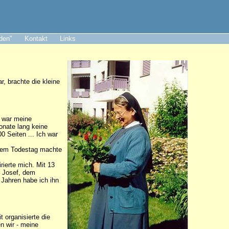
aden"
Kontakt
Links
, brachte die kleine
n war meine
onate lang keine
0 Seiten ... Ich war
einem Todestag machte
rierte mich. Mit 13
r Josef, dem
 Jahren habe ich ihn
 organisierte die
n wir - meine