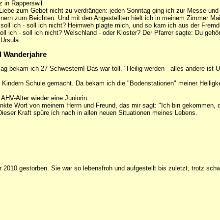
 in Rapperswil.
Liebe zum Gebet nicht zu verdrängen: jeden Sonntag ging ich zur Messe und 
nern zum Beichten. Und mit den Angestellten hielt ich in meinem Zimmer Ma
 soll ich - soll ich nicht? Heimweh plagte mich, und so kam ich aus der Frem
ll ich - soll ich nicht? Welschland - oder Kloster? Der Pfarrer sagte: Du gehör
 Ursula.
d Wanderjahre
ag bekam ich 27 Schwestern! Das war toll. "Heilig werden - alles andere ist Un
t Kindern Schule gemacht. Da bekam ich die "Bodenstationen" meiner Heiligk
 AHV-Alter wieder eine Juniorin.
enkte Wort von meinem Herrn und Freund, das mir sagt: "Ich bin gekommen, 
Dieser Kraft spüre ich nach in allen neuen Situationen meines Lebens.
 2010 gestorben. Sie war so lebensfroh und aufgestellt bis zuletzt, trotz schw