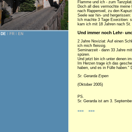
Flamme und ich - zum Tanzplatz
Doch all dies vermochte meine 
nach Rapperswil, zu den Kapuzi
Seele war hin- und hergerissen:
Ich machte 3 Tage Exerzitien: so
kam ich mit 18 Jahren nach St.
Und immer noch Lehr- un
DE
Ι
FR
Ι
EN
2 Jahre Noviziat: Auf einen Schl
ich mich fleissig.
Seminarzeit - dann 33 Jahre mi
spüren.
Und jetzt bin ich unter denen im
Im Herzen trage ich das gesch
haben, und es in Fülle haben." 
Sr. Gerarda Erpen
(Oktober 2005)
PS.
Sr. Gerarda ist am 3. September
«««
»»»