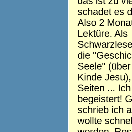
das ist zu v
schadet es 
Also 2 Monat
Lektüre. Als
Schwarzlese
die "Geschic
Seele" (übe
Kinde Jesu),
Seiten ... Ic
begeistert! 
schrieb ich 
wollte schnel
werden, Ros