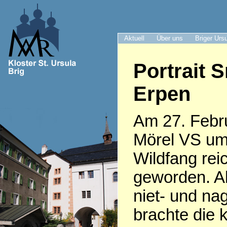
Aktuell
Über uns
Briger Urs
Portrait S
Erpen
Am 27. Febru
Mörel VS um
Wildfang rei
geworden. Al
niet- und nag
brachte die 