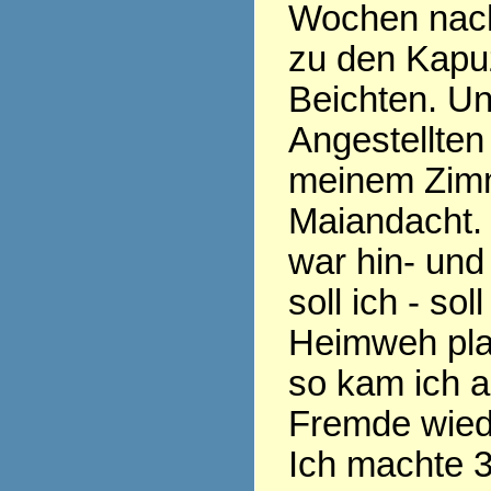
Wochen nach
zu den Kapu
Beichten. Un
Angestellten 
meinem Zim
Maiandacht.
war hin- und
soll ich - sol
Heimweh pla
so kam ich a
Fremde wied
Ich machte 