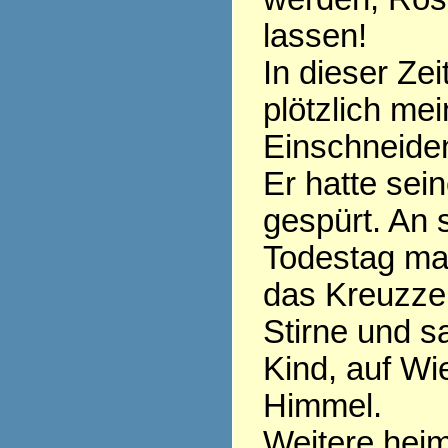
lassen!
In dieser Zei
plötzlich mei
Einschneide
Er hatte sei
gespürt. An
Todestag ma
das Kreuzzei
Stirne und s
Kind, auf W
Himmel.
Weitere heim