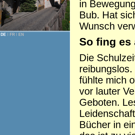
in Bewegung,
Bub. Hat si
Wunsch verwi
DE
Ι
FR
Ι
EN
So fing es
Die Schulzeit
reibungslos. 
fühlte mich o
vor lauter V
Geboten. Le
Leidenschaf
Bücher in ei