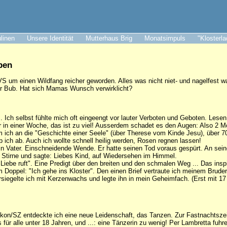
ulinen
Unsere Identität
Mutterhaus Brig
Monatsimpuls
"Klosterl
pen
S um einen Wildfang reicher geworden. Alles was nicht niet- und nagelfest war
er Bub. Hat sich Mamas Wunsch verwirklicht?
os. Ich selbst fühlte mich oft eingeengt vor lauter Verboten und Geboten. Lese
 in einer Woche, das ist zu viel! Ausserdem schadet es den Augen: Also 2 M
 ich an die "Geschichte einer Seele" (über Therese vom Kinde Jesu), über 70
b ich ab. Auch ich wollte schnell heilig werden, Rosen regnen lassen!
 mein Vater. Einschneidende Wende. Er hatte seinen Tod voraus gespürt. An s
e Stirne und sagte: Liebes Kind, auf Wiedersehen im Himmel.
Liebe ruft". Eine Predigt über den breiten und den schmalen Weg ... Das inspi
im Doppel: "Ich gehe ins Kloster". Den einen Brief vertraute ich meinem Brude
rsiegelte ich mit Kerzenwachs und legte ihn in mein Geheimfach. (Erst mit 17
fikon/SZ entdeckte ich eine neue Leidenschaft, das Tanzen. Zur Fastnachtszeit
ür alle unter 18 Jahren, und ...: eine Tänzerin zu wenig! Per Lambretta fuhre