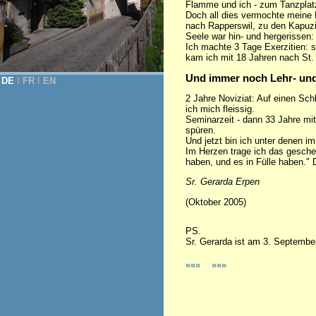
Flamme und ich - zum Tanzplatz
Doch all dies vermochte meine 
nach Rapperswil, zu den Kapuzi
Seele war hin- und hergerissen:
Ich machte 3 Tage Exerzitien: so
kam ich mit 18 Jahren nach St.
Und immer noch Lehr- un
DE
Ι
FR
Ι
EN
2 Jahre Noviziat: Auf einen Schl
ich mich fleissig.
Seminarzeit - dann 33 Jahre mi
spüren.
Und jetzt bin ich unter denen im
Im Herzen trage ich das gesch
haben, und es in Fülle haben." 
Sr. Gerarda Erpen
(Oktober 2005)
PS.
Sr. Gerarda ist am 3. September
«««
»»»