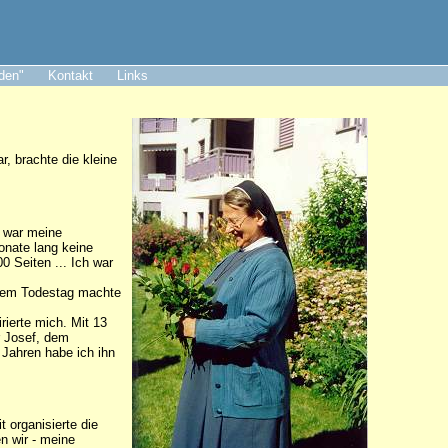
aden"
Kontakt
Links
, brachte die kleine
n war meine
onate lang keine
0 Seiten ... Ich war
einem Todestag machte
rierte mich. Mit 13
r Josef, dem
 Jahren habe ich ihn
 organisierte die
n wir - meine