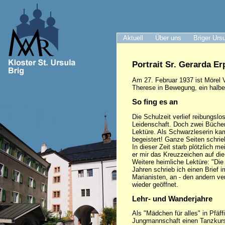
Aktuell
Über uns
Briger Urs
Portrait Sr. Gerarda Er
Am 27. Februar 1937 ist Mörel V
Therese in Bewegung, ein halb
So fing es an
Die Schulzeit verlief reibungsl
Leidenschaft. Doch zwei Bücher
Lektüre. Als Schwarzleserin kam
begeistert! Ganze Seiten schrie
In dieser Zeit starb plötzlich
er mir das Kreuzzeichen auf di
Weitere heimliche Lektüre: "Die 
Jahren schrieb ich einen Brief 
Marianisten, an - den andern ve
wieder geöffnet.
Lehr- und Wanderjahre
Als "Mädchen für alles" in Pfäf
Jungmannschaft einen Tanzkurs f