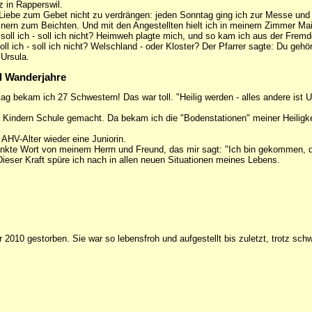
 in Rapperswil.
Liebe zum Gebet nicht zu verdrängen: jeden Sonntag ging ich zur Messe und 
nern zum Beichten. Und mit den Angestellten hielt ich in meinem Zimmer Ma
 soll ich - soll ich nicht? Heimweh plagte mich, und so kam ich aus der Frem
ll ich - soll ich nicht? Welschland - oder Kloster? Der Pfarrer sagte: Du gehör
 Ursula.
d Wanderjahre
ag bekam ich 27 Schwestern! Das war toll. "Heilig werden - alles andere ist Un
t Kindern Schule gemacht. Da bekam ich die "Bodenstationen" meiner Heiligk
 AHV-Alter wieder eine Juniorin.
enkte Wort von meinem Herrn und Freund, das mir sagt: "Ich bin gekommen, 
Dieser Kraft spüre ich nach in allen neuen Situationen meines Lebens.
 2010 gestorben. Sie war so lebensfroh und aufgestellt bis zuletzt, trotz schw