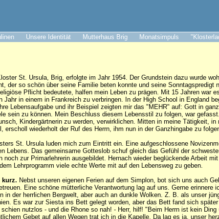
ulinen
Unsere Identität
Mutterhaus Brig
Monatsimpuls
"Klosterl
Kloster St. Ursula, Brig, erfolgte im Jahr 1954. Der Grundstein dazu wurde w
ant, der so schön über seine Familie beten konnte und seine Sonntagspredigt 
religiöse Pflicht bedeutete, halfen mein Leben zu prägen. Mit 15 Jahren war e
in Jahr in einem in Frankreich zu verbringen. In der High School in England b
hre Lebensaufgabe und ihr Beispiel zeigten mir das "MEHR" auf: Gott in ga
ele sein zu können. Mein Beschluss diesem Lebensstil zu folgen, war gefasst
nsch, Kindergärtnerin zu werden, verwirklichen. Mitten in meine Tätigkeit, i
, erscholl wiederholt der Ruf des Herrn, ihm nun in der Ganzhingabe zu folge
sters St. Ursula luden mich zum Eintritt ein. Eine aufgeschlossene Novizenme
chen Lebens. Das gemeinsame Gotteslob schuf gleich das Gefühl der schwest
h noch zur Primarlehrerin ausgebildet. Hernach wieder beglückende Arbeit mit
 dem Lehrprogramm viele echte Werte mit auf den Lebensweg zu geben.
 kurz.
Nebst unseren eigenen Ferien auf dem Simplon, bot sich uns auch Gel
etreuen. Eine schöne mütterliche Verantwortung lag auf uns. Gerne erinnere i
 in der herrlichen Bergwelt, aber auch an dunkle Wolken. Z. B. als unser jüngs
ien. Es war zur Siesta ins Bett gelegt worden, aber das Bett fand sich später
chien nutzlos - und die Rhone so nah! - Herr, hilf! "Beim Herrn ist kein Ding
ntlichem Gebet auf allen Wegen trat ich in die Kapelle. Da lag es ja, unser he