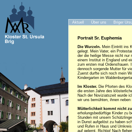
Aktuell
Über uns
Briger Urs
Portrait Sr. Euphemia
Die Wurzeln.
Mein Eintritt ins 
gelegt. Mein Vater, ein Protest
der die heilige Messe nicht nur 
einem Institut in England und e
zum ersten mal Ordensfrauen. I
dennoch sorgende Mutter für vi
Zuerst durfte sich noch mein Wu
Kindergarten im Waldenburgertal
Im Kloster.
Die Pforten des Klo
die ersten Jahre des klösterli
Nach der Noviziatszeit wurde ic
wir uns bemühten, ihnen neben
Mütterlichkeit kommt nicht zu
erholungsbedürftige Kinder zu b
Stunden mit unsern Schützlingen
in Dunst aufgelöst zu haben sch
und Rufen in Haus und Umkreis s
auf gelernt. Richtig! Nach flehe