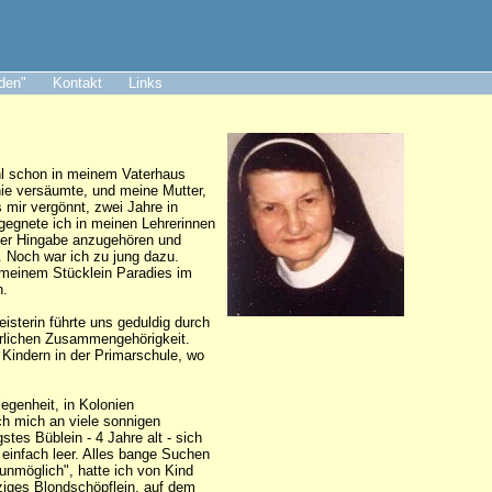
aden"
Kontakt
Links
ohl schon in meinem Vaterhaus
nie versäumte, und meine Mutter,
s mir vergönnt, zwei Jahre in
egegnete ich in meinen Lehrerinnen
nzer Hingabe anzugehören und
. Noch war ich zu jung dazu.
n meinem Stücklein Paradies im
n.
isterin führte uns geduldig durch
erlichen Zusammengehörigkeit.
 Kindern in der Primarschule, wo
egenheit, in Kolonien
ch mich an viele sonnigen
tes Büblein - 4 Jahre alt - sich
 einfach leer. Alles bange Suchen
 unmöglich", hatte ich von Kind
rziges Blondschöpflein, auf dem