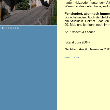
harten Holzboden, unter dem Al
Warum er das getan habe, wollte
Pensioniert, aber noch immer
Sprachstunden. Auch da bleibt m
ein Stücklein "Heimat", das ic
90. Mal, und ich kann noch im
DE
Ι
FR
Ι
EN
Sr. Euphemia Lehner
(Stand Juni 2004)
Nachtrag: Am 9. Dezember 2012 
«««
»»»