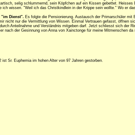
tartisch, selig schlummernd, sein Köpfchen auf ein Kissen gebettet. Heisse
 ich wissen. "Weil ich das Christkindlein in der Krippe sein wollte." Wo er d
 "im Dienst".
Es folgte die Pensionierung. Austausch der Primarschüler mit 
ir nicht nur die Vermittlung von Wissen. Einmal Vertrauen gefasst, öffnen si
h durch Anteilnahme und Verständnis mitgeben darf. Jetzt schliesst sich de
mer nach der Gesinnung von Anna von Xainctonge für meine Mitmenschen da 
ist Sr. Euphemia im hohen Alter von 97 Jahren gestorben.