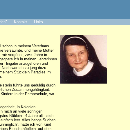
aden"
Kontakt
Links
ohl schon in meinem Vaterhaus
nie versäumte, und meine Mutter,
s mir vergönnt, zwei Jahre in
egegnete ich in meinen Lehrerinnen
nzer Hingabe anzugehören und
. Noch war ich zu jung dazu.
n meinem Stücklein Paradies im
n.
isterin führte uns geduldig durch
erlichen Zusammengehörigkeit.
 Kindern in der Primarschule, wo
egenheit, in Kolonien
ch mich an viele sonnigen
tes Büblein - 4 Jahre alt - sich
 einfach leer. Alles bange Suchen
 unmöglich", hatte ich von Kind
rziges Blondschöpflein, auf dem