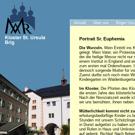
Aktuell
Über uns
Briger Urs
Portrait Sr. Euphemia
Die Wurzeln.
Mein Eintritt ins 
gelegt. Mein Vater, ein Protest
der die heilige Messe nicht nur 
einem Institut in England und e
zum ersten mal Ordensfrauen. I
dennoch sorgende Mutter für vi
Zuerst durfte sich noch mein Wu
Kindergarten im Waldenburgertal
Im Kloster.
Die Pforten des Klo
die ersten Jahre des klösterli
Nach der Noviziatszeit wurde ic
wir uns bemühten, ihnen neben
Mütterlichkeit kommt nicht zu
erholungsbedürftige Kinder zu b
Stunden mit unsern Schützlingen
in Dunst aufgelöst zu haben sch
und Rufen in Haus und Umkreis s
auf gelernt. Richtig! Nach flehe