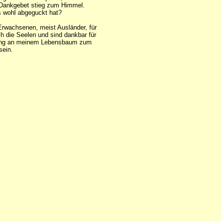
s Dankgebet stieg zum Himmel.
as wohl abgeguckt hat?
Erwachsenen, meist Ausländer, für
ch die Seelen und sind dankbar für
r Ring an meinem Lebensbaum zum
sein.