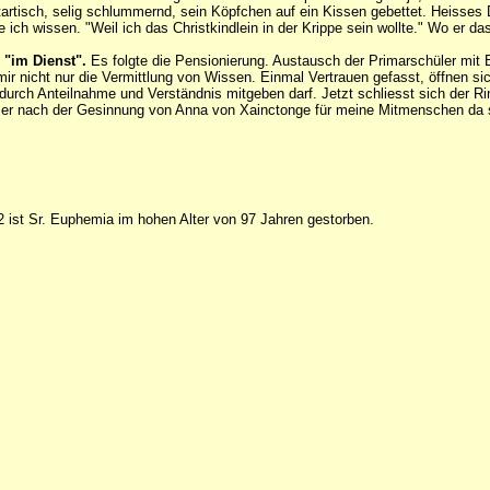
tartisch, selig schlummernd, sein Köpfchen auf ein Kissen gebettet. Heisse
 ich wissen. "Weil ich das Christkindlein in der Krippe sein wollte." Wo er d
 "im Dienst".
Es folgte die Pensionierung. Austausch der Primarschüler mit 
ir nicht nur die Vermittlung von Wissen. Einmal Vertrauen gefasst, öffnen si
h durch Anteilnahme und Verständnis mitgeben darf. Jetzt schliesst sich de
mer nach der Gesinnung von Anna von Xainctonge für meine Mitmenschen da 
ist Sr. Euphemia im hohen Alter von 97 Jahren gestorben.