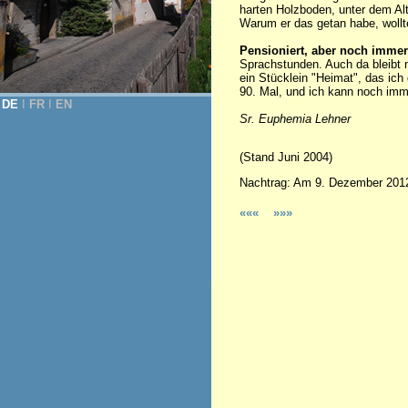
harten Holzboden, unter dem Al
Warum er das getan habe, wollte
Pensioniert, aber noch immer
Sprachstunden. Auch da bleibt m
ein Stücklein "Heimat", das ic
90. Mal, und ich kann noch im
DE
Ι
FR
Ι
EN
Sr. Euphemia Lehner
(Stand Juni 2004)
Nachtrag: Am 9. Dezember 2012 
«««
»»»