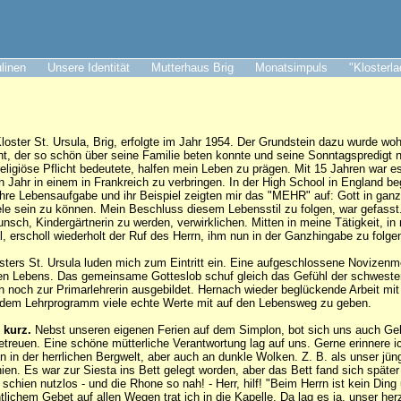
ulinen
Unsere Identität
Mutterhaus Brig
Monatsimpuls
"Klosterl
Kloster St. Ursula, Brig, erfolgte im Jahr 1954. Der Grundstein dazu wurde w
ant, der so schön über seine Familie beten konnte und seine Sonntagspredigt 
religiöse Pflicht bedeutete, halfen mein Leben zu prägen. Mit 15 Jahren war e
in Jahr in einem in Frankreich zu verbringen. In der High School in England b
hre Lebensaufgabe und ihr Beispiel zeigten mir das "MEHR" auf: Gott in ga
ele sein zu können. Mein Beschluss diesem Lebensstil zu folgen, war gefasst
nsch, Kindergärtnerin zu werden, verwirklichen. Mitten in meine Tätigkeit, i
, erscholl wiederholt der Ruf des Herrn, ihm nun in der Ganzhingabe zu folge
sters St. Ursula luden mich zum Eintritt ein. Eine aufgeschlossene Novizenme
chen Lebens. Das gemeinsame Gotteslob schuf gleich das Gefühl der schwest
h noch zur Primarlehrerin ausgebildet. Hernach wieder beglückende Arbeit mit
 dem Lehrprogramm viele echte Werte mit auf den Lebensweg zu geben.
 kurz.
Nebst unseren eigenen Ferien auf dem Simplon, bot sich uns auch Gel
etreuen. Eine schöne mütterliche Verantwortung lag auf uns. Gerne erinnere i
 in der herrlichen Bergwelt, aber auch an dunkle Wolken. Z. B. als unser jüngs
ien. Es war zur Siesta ins Bett gelegt worden, aber das Bett fand sich später
chien nutzlos - und die Rhone so nah! - Herr, hilf! "Beim Herrn ist kein Ding
ntlichem Gebet auf allen Wegen trat ich in die Kapelle. Da lag es ja, unser he