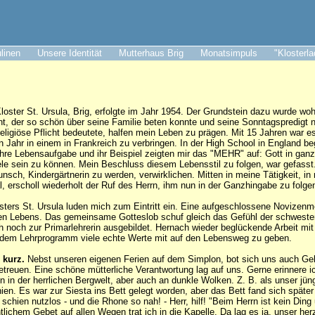
ulinen
Unsere Identität
Mutterhaus Brig
Monatsimpuls
"Klosterl
Kloster St. Ursula, Brig, erfolgte im Jahr 1954. Der Grundstein dazu wurde w
ant, der so schön über seine Familie beten konnte und seine Sonntagspredigt 
religiöse Pflicht bedeutete, halfen mein Leben zu prägen. Mit 15 Jahren war e
in Jahr in einem in Frankreich zu verbringen. In der High School in England b
hre Lebensaufgabe und ihr Beispiel zeigten mir das "MEHR" auf: Gott in ga
ele sein zu können. Mein Beschluss diesem Lebensstil zu folgen, war gefasst
nsch, Kindergärtnerin zu werden, verwirklichen. Mitten in meine Tätigkeit, i
, erscholl wiederholt der Ruf des Herrn, ihm nun in der Ganzhingabe zu folge
sters St. Ursula luden mich zum Eintritt ein. Eine aufgeschlossene Novizenme
chen Lebens. Das gemeinsame Gotteslob schuf gleich das Gefühl der schwest
h noch zur Primarlehrerin ausgebildet. Hernach wieder beglückende Arbeit mit
 dem Lehrprogramm viele echte Werte mit auf den Lebensweg zu geben.
 kurz.
Nebst unseren eigenen Ferien auf dem Simplon, bot sich uns auch Gel
etreuen. Eine schöne mütterliche Verantwortung lag auf uns. Gerne erinnere i
 in der herrlichen Bergwelt, aber auch an dunkle Wolken. Z. B. als unser jüngs
ien. Es war zur Siesta ins Bett gelegt worden, aber das Bett fand sich später
chien nutzlos - und die Rhone so nah! - Herr, hilf! "Beim Herrn ist kein Ding
ntlichem Gebet auf allen Wegen trat ich in die Kapelle. Da lag es ja, unser he