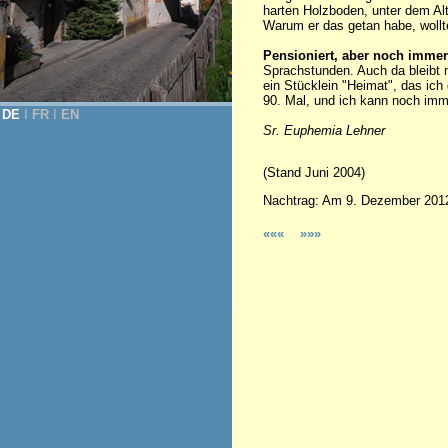
harten Holzboden, unter dem Al
Warum er das getan habe, wollte
Pensioniert, aber noch immer
Sprachstunden. Auch da bleibt m
ein Stücklein "Heimat", das ic
90. Mal, und ich kann noch im
DE
Ι
FR
Ι
EN
Sr. Euphemia Lehner
(Stand Juni 2004)
Nachtrag: Am 9. Dezember 2012 
«««
»»»