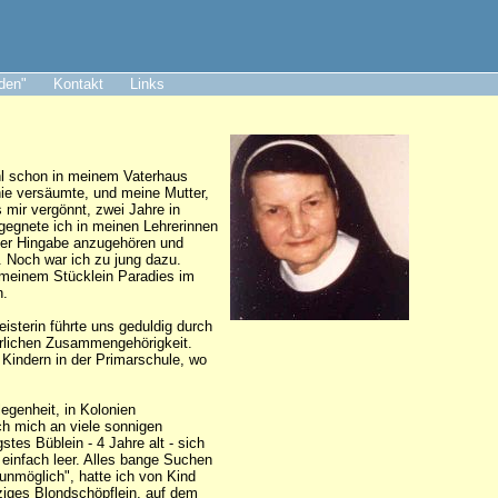
aden"
Kontakt
Links
ohl schon in meinem Vaterhaus
nie versäumte, und meine Mutter,
s mir vergönnt, zwei Jahre in
egegnete ich in meinen Lehrerinnen
nzer Hingabe anzugehören und
. Noch war ich zu jung dazu.
n meinem Stücklein Paradies im
n.
isterin führte uns geduldig durch
erlichen Zusammengehörigkeit.
 Kindern in der Primarschule, wo
egenheit, in Kolonien
ch mich an viele sonnigen
tes Büblein - 4 Jahre alt - sich
 einfach leer. Alles bange Suchen
 unmöglich", hatte ich von Kind
rziges Blondschöpflein, auf dem