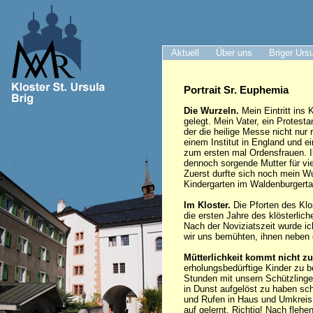
Aktuell
Über uns
Briger Urs
Portrait Sr. Euphemia
Die Wurzeln.
Mein Eintritt ins 
gelegt. Mein Vater, ein Protest
der die heilige Messe nicht nur 
einem Institut in England und e
zum ersten mal Ordensfrauen. I
dennoch sorgende Mutter für vi
Zuerst durfte sich noch mein Wu
Kindergarten im Waldenburgertal
Im Kloster.
Die Pforten des Klo
die ersten Jahre des klösterli
Nach der Noviziatszeit wurde ic
wir uns bemühten, ihnen neben
Mütterlichkeit kommt nicht zu
erholungsbedürftige Kinder zu b
Stunden mit unsern Schützlingen
in Dunst aufgelöst zu haben sch
und Rufen in Haus und Umkreis s
auf gelernt. Richtig! Nach flehe