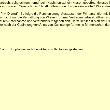
tartisch, selig schlummernd, sein Köpfchen auf ein Kissen gebettet. Heisse
 ich wissen. "Weil ich das Christkindlein in der Krippe sein wollte." Wo er d
 "im Dienst".
Es folgte die Pensionierung. Austausch der Primarschüler mit 
ir nicht nur die Vermittlung von Wissen. Einmal Vertrauen gefasst, öffnen si
h durch Anteilnahme und Verständnis mitgeben darf. Jetzt schliesst sich de
mer nach der Gesinnung von Anna von Xainctonge für meine Mitmenschen da 
ist Sr. Euphemia im hohen Alter von 97 Jahren gestorben.