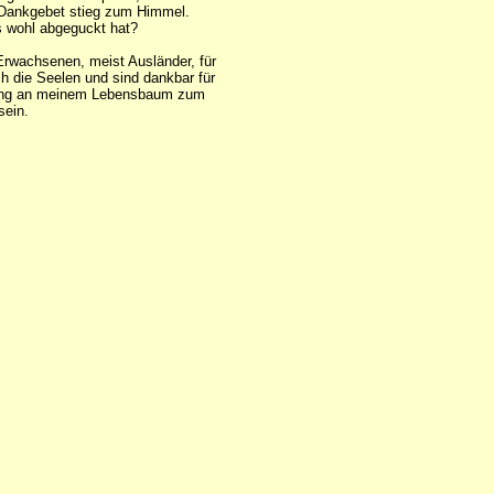
s Dankgebet stieg zum Himmel.
as wohl abgeguckt hat?
Erwachsenen, meist Ausländer, für
ch die Seelen und sind dankbar für
r Ring an meinem Lebensbaum zum
sein.