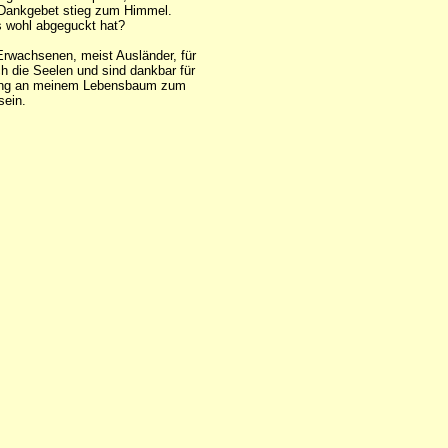
s Dankgebet stieg zum Himmel.
as wohl abgeguckt hat?
Erwachsenen, meist Ausländer, für
ch die Seelen und sind dankbar für
r Ring an meinem Lebensbaum zum
sein.