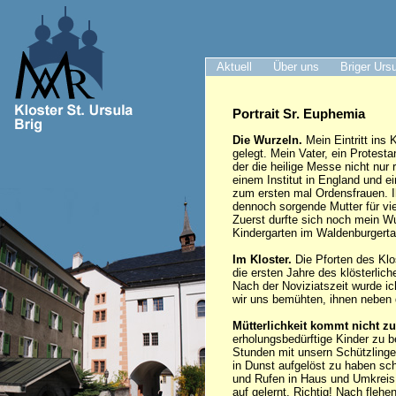
Aktuell
Über uns
Briger Urs
Portrait Sr. Euphemia
Die Wurzeln.
Mein Eintritt ins 
gelegt. Mein Vater, ein Protest
der die heilige Messe nicht nur 
einem Institut in England und e
zum ersten mal Ordensfrauen. I
dennoch sorgende Mutter für vi
Zuerst durfte sich noch mein Wu
Kindergarten im Waldenburgertal
Im Kloster.
Die Pforten des Klo
die ersten Jahre des klösterli
Nach der Noviziatszeit wurde ic
wir uns bemühten, ihnen neben
Mütterlichkeit kommt nicht zu
erholungsbedürftige Kinder zu b
Stunden mit unsern Schützlingen
in Dunst aufgelöst zu haben sch
und Rufen in Haus und Umkreis s
auf gelernt. Richtig! Nach flehe