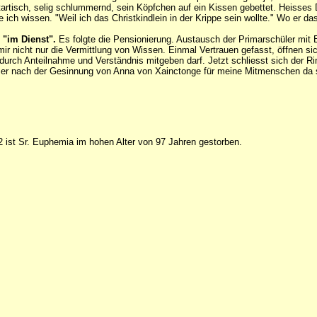
tartisch, selig schlummernd, sein Köpfchen auf ein Kissen gebettet. Heisse
 ich wissen. "Weil ich das Christkindlein in der Krippe sein wollte." Wo er d
 "im Dienst".
Es folgte die Pensionierung. Austausch der Primarschüler mit 
ir nicht nur die Vermittlung von Wissen. Einmal Vertrauen gefasst, öffnen si
h durch Anteilnahme und Verständnis mitgeben darf. Jetzt schliesst sich de
mer nach der Gesinnung von Anna von Xainctonge für meine Mitmenschen da 
ist Sr. Euphemia im hohen Alter von 97 Jahren gestorben.