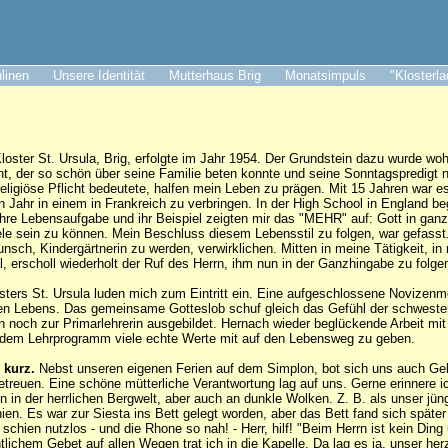
ulinen
Unsere Identität
Mutterhaus Brig
Monatsimpuls
"Klosterl
Kloster St. Ursula, Brig, erfolgte im Jahr 1954. Der Grundstein dazu wurde w
ant, der so schön über seine Familie beten konnte und seine Sonntagspredigt 
religiöse Pflicht bedeutete, halfen mein Leben zu prägen. Mit 15 Jahren war e
in Jahr in einem in Frankreich zu verbringen. In der High School in England b
hre Lebensaufgabe und ihr Beispiel zeigten mir das "MEHR" auf: Gott in ga
ele sein zu können. Mein Beschluss diesem Lebensstil zu folgen, war gefasst
nsch, Kindergärtnerin zu werden, verwirklichen. Mitten in meine Tätigkeit, i
, erscholl wiederholt der Ruf des Herrn, ihm nun in der Ganzhingabe zu folge
sters St. Ursula luden mich zum Eintritt ein. Eine aufgeschlossene Novizenme
chen Lebens. Das gemeinsame Gotteslob schuf gleich das Gefühl der schwest
h noch zur Primarlehrerin ausgebildet. Hernach wieder beglückende Arbeit mit
 dem Lehrprogramm viele echte Werte mit auf den Lebensweg zu geben.
 kurz.
Nebst unseren eigenen Ferien auf dem Simplon, bot sich uns auch Gel
etreuen. Eine schöne mütterliche Verantwortung lag auf uns. Gerne erinnere i
 in der herrlichen Bergwelt, aber auch an dunkle Wolken. Z. B. als unser jüngs
ien. Es war zur Siesta ins Bett gelegt worden, aber das Bett fand sich später
chien nutzlos - und die Rhone so nah! - Herr, hilf! "Beim Herrn ist kein Ding
ntlichem Gebet auf allen Wegen trat ich in die Kapelle. Da lag es ja, unser he