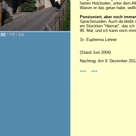
harten Holzboden, unter dem Al
Warum er das getan habe, wollte
Pensioniert, aber noch immer
Sprachstunden. Auch da bleibt m
ein Stücklein "Heimat", das ic
90. Mal, und ich kann noch im
DE
Ι
FR
Ι
EN
Sr. Euphemia Lehner
(Stand Juni 2004)
Nachtrag: Am 9. Dezember 2012 
«««
»»»