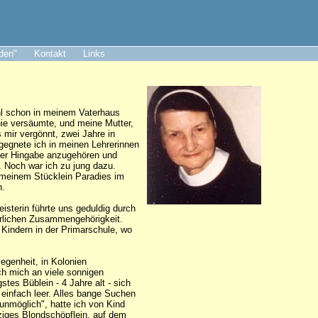
aden"
Kontakt
Links
ohl schon in meinem Vaterhaus
nie versäumte, und meine Mutter,
s mir vergönnt, zwei Jahre in
egegnete ich in meinen Lehrerinnen
nzer Hingabe anzugehören und
. Noch war ich zu jung dazu.
n meinem Stücklein Paradies im
n.
isterin führte uns geduldig durch
erlichen Zusammengehörigkeit.
 Kindern in der Primarschule, wo
egenheit, in Kolonien
ch mich an viele sonnigen
tes Büblein - 4 Jahre alt - sich
 einfach leer. Alles bange Suchen
 unmöglich", hatte ich von Kind
rziges Blondschöpflein, auf dem