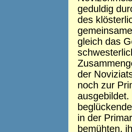
geduldig dur
des klösterl
gemeinsame 
gleich das G
schwesterli
Zusammengeh
der Noviziat
noch zur Pri
ausgebildet.
beglückende 
in der Prima
bemühten, i