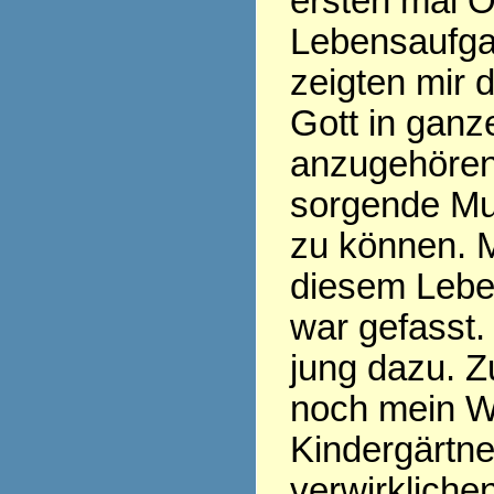
ersten mal O
Lebensaufgab
zeigten mir 
Gott in ganz
anzugehöre
sorgende Mut
zu können. 
diesem Leben
war gefasst.
jung dazu. Zu
noch mein 
Kindergärtne
verwirkliche