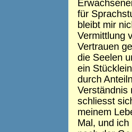
Erwachsenen
für Sprachs
bleibt mir nic
Vermittlung 
Vertrauen ge
die Seelen u
ein Stücklei
durch Antei
Verständnis 
schliesst si
meinem Leb
Mal, und ic