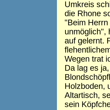
Umkreis schi
die Rhone so 
"Beim Herrn 
unmöglich", 
auf gelernt. 
flehentliche
Wegen trat ic
Da lag es ja
Blondschöpfl
Holzboden, 
Altartisch, 
sein Köpfche