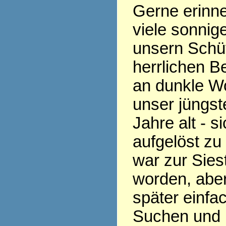
Gerne erinne
viele sonnig
unsern Schüt
herrlichen B
an dunkle Wo
unser jüngst
Jahre alt - s
aufgelöst zu
war zur Siest
worden, aber
später einfac
Suchen und 