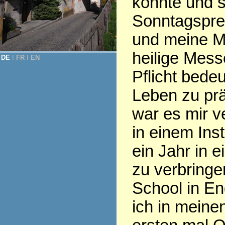
konnte und 
Sonntagspred
und meine Mu
heilige Messe
DE
Ι
FR
Ι
EN
Pflicht bede
Leben zu prä
war es mir v
in einem Inst
ein Jahr in 
zu verbringe
School in E
ich in meine