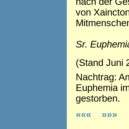
nach der Ge
von Xaincton
Mitmenschen
Sr. Euphemi
(Stand Juni 
Nachtrag: Am
Euphemia im
gestorben.
«««
»»»