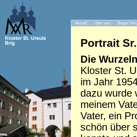
Aktuell
Über uns
Briger Urs
Portrait S
Die Wurzeln
Kloster St. U
im Jahr 1954
dazu wurde 
meinem Vate
Vater, ein Pr
schön über s