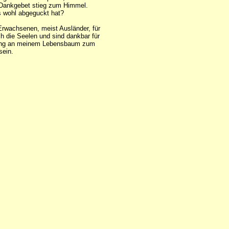
s Dankgebet stieg zum Himmel.
as wohl abgeguckt hat?
Erwachsenen, meist Ausländer, für
ch die Seelen und sind dankbar für
r Ring an meinem Lebensbaum zum
sein.