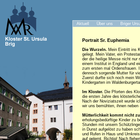
Aktuell
Über uns
Briger Urs
Portrait Sr. Euphemia
Die Wurzeln.
Mein Eintritt ins 
gelegt. Mein Vater, ein Protest
der die heilige Messe nicht nur 
einem Institut in England und e
zum ersten mal Ordensfrauen. I
dennoch sorgende Mutter für vi
Zuerst durfte sich noch mein Wu
Kindergarten im Waldenburgertal
Im Kloster.
Die Pforten des Klo
die ersten Jahre des klösterli
Nach der Noviziatszeit wurde ic
wir uns bemühten, ihnen neben
Mütterlichkeit kommt nicht zu
erholungsbedürftige Kinder zu b
Stunden mit unsern Schützlingen
in Dunst aufgelöst zu haben sch
und Rufen in Haus und Umkreis s
auf gelernt. Richtig! Nach flehe