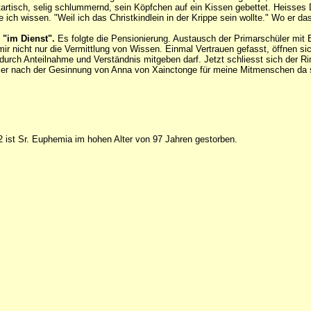
tartisch, selig schlummernd, sein Köpfchen auf ein Kissen gebettet. Heisse
 ich wissen. "Weil ich das Christkindlein in der Krippe sein wollte." Wo er d
 "im Dienst".
Es folgte die Pensionierung. Austausch der Primarschüler mit 
ir nicht nur die Vermittlung von Wissen. Einmal Vertrauen gefasst, öffnen si
h durch Anteilnahme und Verständnis mitgeben darf. Jetzt schliesst sich de
mer nach der Gesinnung von Anna von Xainctonge für meine Mitmenschen da 
ist Sr. Euphemia im hohen Alter von 97 Jahren gestorben.