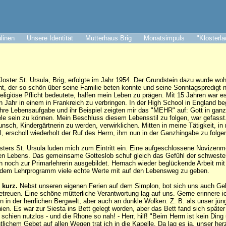
ulinen
Unsere Identität
Mutterhaus Brig
Monatsimpuls
"Klosterl
Kloster St. Ursula, Brig, erfolgte im Jahr 1954. Der Grundstein dazu wurde w
ant, der so schön über seine Familie beten konnte und seine Sonntagspredigt 
religiöse Pflicht bedeutete, halfen mein Leben zu prägen. Mit 15 Jahren war e
in Jahr in einem in Frankreich zu verbringen. In der High School in England b
hre Lebensaufgabe und ihr Beispiel zeigten mir das "MEHR" auf: Gott in ga
ele sein zu können. Mein Beschluss diesem Lebensstil zu folgen, war gefasst
nsch, Kindergärtnerin zu werden, verwirklichen. Mitten in meine Tätigkeit, i
, erscholl wiederholt der Ruf des Herrn, ihm nun in der Ganzhingabe zu folge
sters St. Ursula luden mich zum Eintritt ein. Eine aufgeschlossene Novizenme
chen Lebens. Das gemeinsame Gotteslob schuf gleich das Gefühl der schwest
h noch zur Primarlehrerin ausgebildet. Hernach wieder beglückende Arbeit mit
 dem Lehrprogramm viele echte Werte mit auf den Lebensweg zu geben.
 kurz.
Nebst unseren eigenen Ferien auf dem Simplon, bot sich uns auch Gel
etreuen. Eine schöne mütterliche Verantwortung lag auf uns. Gerne erinnere i
 in der herrlichen Bergwelt, aber auch an dunkle Wolken. Z. B. als unser jüngs
ien. Es war zur Siesta ins Bett gelegt worden, aber das Bett fand sich später
chien nutzlos - und die Rhone so nah! - Herr, hilf! "Beim Herrn ist kein Ding
ntlichem Gebet auf allen Wegen trat ich in die Kapelle. Da lag es ja, unser he