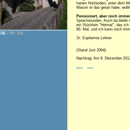
harten Holzboden, unter dem Al
Warum er das getan habe, wollte
Pensioniert, aber noch immer
Sprachstunden. Auch da bleibt m
ein Stücklein "Heimat", das ic
90. Mal, und ich kann noch im
DE
Ι
FR
Ι
EN
Sr. Euphemia Lehner
(Stand Juni 2004)
Nachtrag: Am 9. Dezember 2012 
«««
»»»