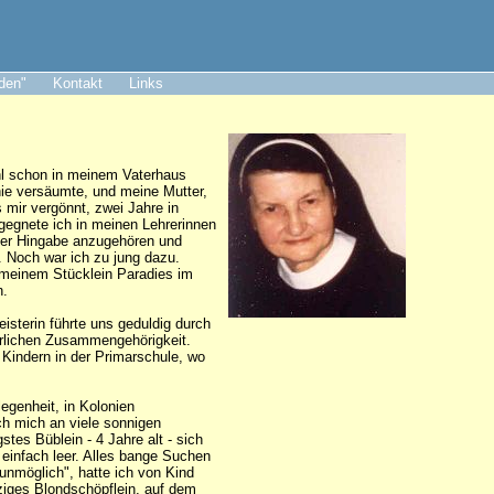
aden"
Kontakt
Links
ohl schon in meinem Vaterhaus
nie versäumte, und meine Mutter,
s mir vergönnt, zwei Jahre in
egegnete ich in meinen Lehrerinnen
nzer Hingabe anzugehören und
. Noch war ich zu jung dazu.
n meinem Stücklein Paradies im
n.
isterin führte uns geduldig durch
erlichen Zusammengehörigkeit.
 Kindern in der Primarschule, wo
egenheit, in Kolonien
ch mich an viele sonnigen
tes Büblein - 4 Jahre alt - sich
 einfach leer. Alles bange Suchen
 unmöglich", hatte ich von Kind
rziges Blondschöpflein, auf dem