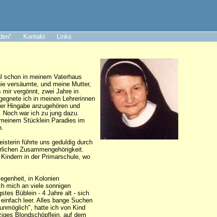
aden"
Kontakt
Links
ohl schon in meinem Vaterhaus
nie versäumte, und meine Mutter,
s mir vergönnt, zwei Jahre in
egegnete ich in meinen Lehrerinnen
nzer Hingabe anzugehören und
. Noch war ich zu jung dazu.
n meinem Stücklein Paradies im
n.
isterin führte uns geduldig durch
erlichen Zusammengehörigkeit.
 Kindern in der Primarschule, wo
egenheit, in Kolonien
ch mich an viele sonnigen
tes Büblein - 4 Jahre alt - sich
 einfach leer. Alles bange Suchen
 unmöglich", hatte ich von Kind
rziges Blondschöpflein, auf dem