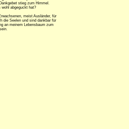
s Dankgebet stieg zum Himmel.
as wohl abgeguckt hat?
Erwachsenen, meist Ausländer, für
ch die Seelen und sind dankbar für
r Ring an meinem Lebensbaum zum
sein.