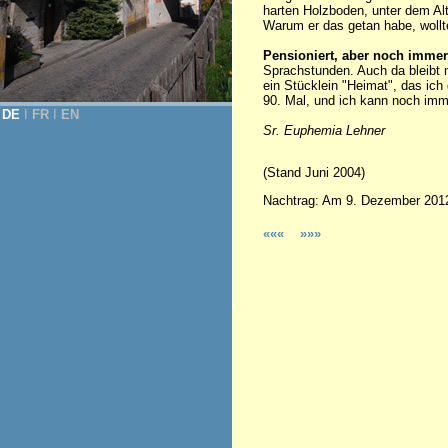
harten Holzboden, unter dem Al
Warum er das getan habe, wollte
Pensioniert, aber noch immer
Sprachstunden. Auch da bleibt m
ein Stücklein "Heimat", das ic
90. Mal, und ich kann noch im
DE
Ι
FR
Ι
EN
Sr. Euphemia Lehner
(Stand Juni 2004)
Nachtrag: Am 9. Dezember 2012 
«««
»»»