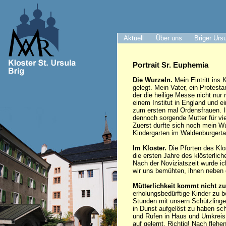
Aktuell
Über uns
Briger Urs
Portrait Sr. Euphemia
Die Wurzeln.
Mein Eintritt ins 
gelegt. Mein Vater, ein Protest
der die heilige Messe nicht nur 
einem Institut in England und e
zum ersten mal Ordensfrauen. I
dennoch sorgende Mutter für vi
Zuerst durfte sich noch mein Wu
Kindergarten im Waldenburgertal
Im Kloster.
Die Pforten des Klo
die ersten Jahre des klösterli
Nach der Noviziatszeit wurde ic
wir uns bemühten, ihnen neben
Mütterlichkeit kommt nicht zu
erholungsbedürftige Kinder zu b
Stunden mit unsern Schützlingen
in Dunst aufgelöst zu haben sch
und Rufen in Haus und Umkreis s
auf gelernt. Richtig! Nach flehe