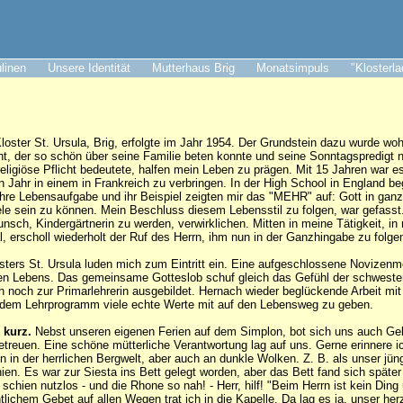
ulinen
Unsere Identität
Mutterhaus Brig
Monatsimpuls
"Klosterl
Kloster St. Ursula, Brig, erfolgte im Jahr 1954. Der Grundstein dazu wurde w
ant, der so schön über seine Familie beten konnte und seine Sonntagspredigt 
religiöse Pflicht bedeutete, halfen mein Leben zu prägen. Mit 15 Jahren war e
in Jahr in einem in Frankreich zu verbringen. In der High School in England b
hre Lebensaufgabe und ihr Beispiel zeigten mir das "MEHR" auf: Gott in ga
ele sein zu können. Mein Beschluss diesem Lebensstil zu folgen, war gefasst
nsch, Kindergärtnerin zu werden, verwirklichen. Mitten in meine Tätigkeit, i
, erscholl wiederholt der Ruf des Herrn, ihm nun in der Ganzhingabe zu folge
sters St. Ursula luden mich zum Eintritt ein. Eine aufgeschlossene Novizenme
chen Lebens. Das gemeinsame Gotteslob schuf gleich das Gefühl der schwest
h noch zur Primarlehrerin ausgebildet. Hernach wieder beglückende Arbeit mit
 dem Lehrprogramm viele echte Werte mit auf den Lebensweg zu geben.
 kurz.
Nebst unseren eigenen Ferien auf dem Simplon, bot sich uns auch Gel
etreuen. Eine schöne mütterliche Verantwortung lag auf uns. Gerne erinnere i
 in der herrlichen Bergwelt, aber auch an dunkle Wolken. Z. B. als unser jüngs
ien. Es war zur Siesta ins Bett gelegt worden, aber das Bett fand sich später
chien nutzlos - und die Rhone so nah! - Herr, hilf! "Beim Herrn ist kein Ding
ntlichem Gebet auf allen Wegen trat ich in die Kapelle. Da lag es ja, unser he