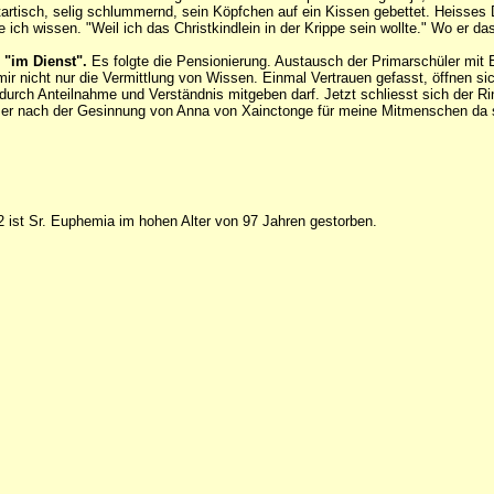
tartisch, selig schlummernd, sein Köpfchen auf ein Kissen gebettet. Heisse
 ich wissen. "Weil ich das Christkindlein in der Krippe sein wollte." Wo er d
 "im Dienst".
Es folgte die Pensionierung. Austausch der Primarschüler mit 
ir nicht nur die Vermittlung von Wissen. Einmal Vertrauen gefasst, öffnen si
h durch Anteilnahme und Verständnis mitgeben darf. Jetzt schliesst sich de
mer nach der Gesinnung von Anna von Xainctonge für meine Mitmenschen da 
ist Sr. Euphemia im hohen Alter von 97 Jahren gestorben.