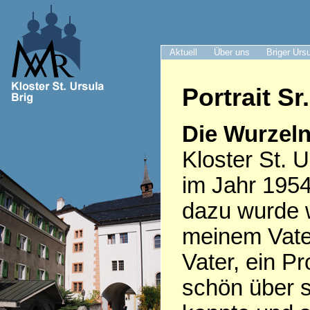
Aktuell
Über uns
Briger Urs
Portrait S
Die Wurzeln
Kloster St. U
im Jahr 1954
dazu wurde 
meinem Vate
Vater, ein Pr
schön über s