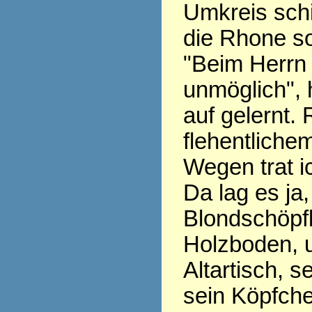
Umkreis schi
die Rhone so 
"Beim Herrn 
unmöglich", 
auf gelernt. 
flehentliche
Wegen trat ic
Da lag es ja
Blondschöpfl
Holzboden, 
Altartisch, 
sein Köpfche