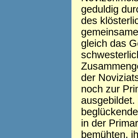
geduldig dur
des klösterl
gemeinsame 
gleich das G
schwesterli
Zusammengeh
der Noviziat
noch zur Pri
ausgebildet.
beglückende 
in der Prima
bemühten, i