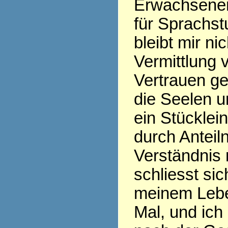
Erwachsenen
für Sprachs
bleibt mir nic
Vermittlung 
Vertrauen ge
die Seelen u
ein Stücklei
durch Antei
Verständnis 
schliesst si
meinem Leb
Mal, und ic