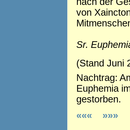
nach der Ge
von Xaincton
Mitmenschen
Sr. Euphemi
(Stand Juni 
Nachtrag: Am
Euphemia im
gestorben.
«««
»»»