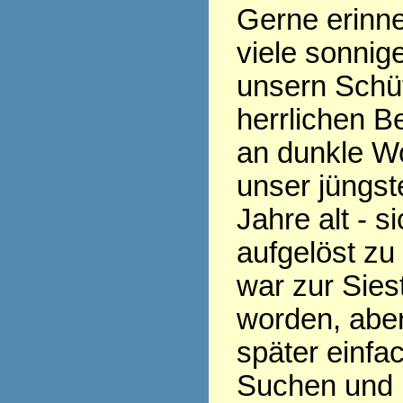
Gerne erinne
viele sonnig
unsern Schüt
herrlichen B
an dunkle Wo
unser jüngst
Jahre alt - s
aufgelöst zu
war zur Siest
worden, aber
später einfac
Suchen und 