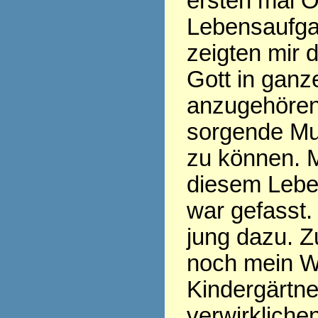
ersten mal O
Lebensaufgab
zeigten mir 
Gott in ganz
anzugehöre
sorgende Mut
zu können. 
diesem Leben
war gefasst.
jung dazu. Zu
noch mein 
Kindergärtne
verwirkliche