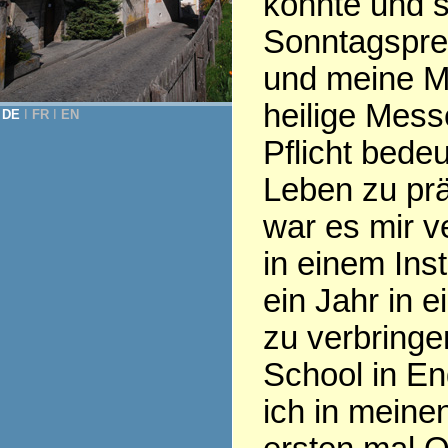
konnte und 
Sonntagspred
und meine Mu
heilige Messe
DE
Ι
FR
Ι
EN
Pflicht bede
Leben zu prä
war es mir v
in einem Inst
ein Jahr in 
zu verbringe
School in E
ich in meine