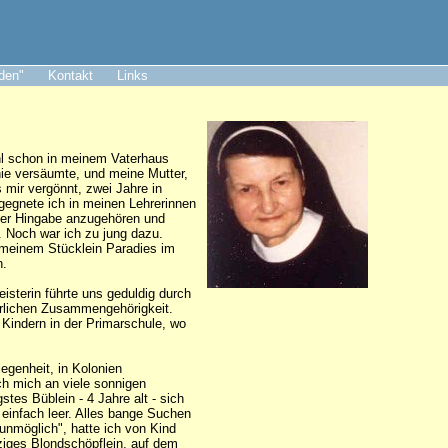
aden"
Kontakt
Links
ohl schon in meinem Vaterhaus
nie versäumte, und meine Mutter,
s mir vergönnt, zwei Jahre in
egegnete ich in meinen Lehrerinnen
nzer Hingabe anzugehören und
. Noch war ich zu jung dazu.
n meinem Stücklein Paradies im
n.
isterin führte uns geduldig durch
erlichen Zusammengehörigkeit.
 Kindern in der Primarschule, wo
egenheit, in Kolonien
ch mich an viele sonnigen
tes Büblein - 4 Jahre alt - sich
 einfach leer. Alles bange Suchen
 unmöglich", hatte ich von Kind
rziges Blondschöpflein, auf dem