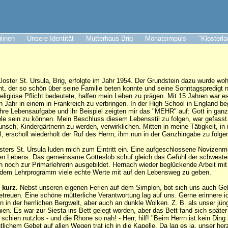
ulinen
Unsere Identität
Mutterhaus Brig
Monatsimpuls
"Klosterl
Kloster St. Ursula, Brig, erfolgte im Jahr 1954. Der Grundstein dazu wurde w
ant, der so schön über seine Familie beten konnte und seine Sonntagspredigt 
religiöse Pflicht bedeutete, halfen mein Leben zu prägen. Mit 15 Jahren war e
in Jahr in einem in Frankreich zu verbringen. In der High School in England b
hre Lebensaufgabe und ihr Beispiel zeigten mir das "MEHR" auf: Gott in ga
ele sein zu können. Mein Beschluss diesem Lebensstil zu folgen, war gefasst
nsch, Kindergärtnerin zu werden, verwirklichen. Mitten in meine Tätigkeit, i
, erscholl wiederholt der Ruf des Herrn, ihm nun in der Ganzhingabe zu folge
sters St. Ursula luden mich zum Eintritt ein. Eine aufgeschlossene Novizenme
chen Lebens. Das gemeinsame Gotteslob schuf gleich das Gefühl der schwest
h noch zur Primarlehrerin ausgebildet. Hernach wieder beglückende Arbeit mit
 dem Lehrprogramm viele echte Werte mit auf den Lebensweg zu geben.
 kurz.
Nebst unseren eigenen Ferien auf dem Simplon, bot sich uns auch Gel
etreuen. Eine schöne mütterliche Verantwortung lag auf uns. Gerne erinnere i
 in der herrlichen Bergwelt, aber auch an dunkle Wolken. Z. B. als unser jüngs
ien. Es war zur Siesta ins Bett gelegt worden, aber das Bett fand sich später
chien nutzlos - und die Rhone so nah! - Herr, hilf! "Beim Herrn ist kein Ding
ntlichem Gebet auf allen Wegen trat ich in die Kapelle. Da lag es ja, unser he