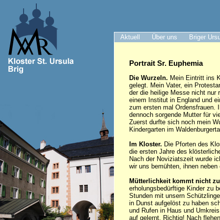
Aktuell
Über uns
Briger Urs
Portrait Sr. Euphemia
Die Wurzeln.
Mein Eintritt ins 
gelegt. Mein Vater, ein Protest
der die heilige Messe nicht nur 
einem Institut in England und e
zum ersten mal Ordensfrauen. I
dennoch sorgende Mutter für vi
Zuerst durfte sich noch mein Wu
Kindergarten im Waldenburgertal
Im Kloster.
Die Pforten des Klo
die ersten Jahre des klösterli
Nach der Noviziatszeit wurde ic
wir uns bemühten, ihnen neben
Mütterlichkeit kommt nicht zu
erholungsbedürftige Kinder zu b
Stunden mit unsern Schützlingen
in Dunst aufgelöst zu haben sch
und Rufen in Haus und Umkreis s
auf gelernt. Richtig! Nach flehe