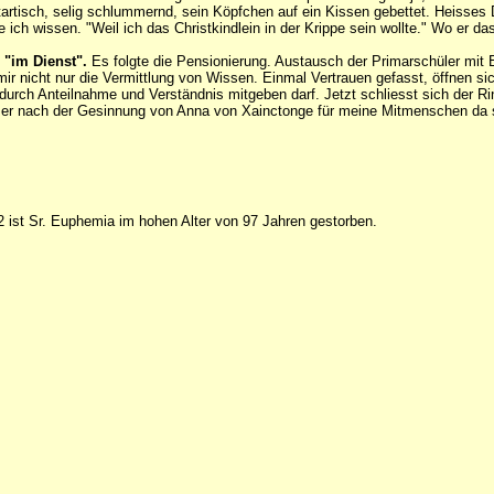
tartisch, selig schlummernd, sein Köpfchen auf ein Kissen gebettet. Heisse
 ich wissen. "Weil ich das Christkindlein in der Krippe sein wollte." Wo er d
 "im Dienst".
Es folgte die Pensionierung. Austausch der Primarschüler mit 
ir nicht nur die Vermittlung von Wissen. Einmal Vertrauen gefasst, öffnen si
h durch Anteilnahme und Verständnis mitgeben darf. Jetzt schliesst sich de
mer nach der Gesinnung von Anna von Xainctonge für meine Mitmenschen da 
ist Sr. Euphemia im hohen Alter von 97 Jahren gestorben.