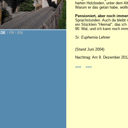
harten Holzboden, unter dem Al
Warum er das getan habe, wollte
Pensioniert, aber noch immer
Sprachstunden. Auch da bleibt m
ein Stücklein "Heimat", das ic
90. Mal, und ich kann noch im
DE
Ι
FR
Ι
EN
Sr. Euphemia Lehner
(Stand Juni 2004)
Nachtrag: Am 9. Dezember 2012 
«««
»»»