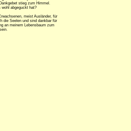
s Dankgebet stieg zum Himmel.
as wohl abgeguckt hat?
Erwachsenen, meist Ausländer, für
ch die Seelen und sind dankbar für
r Ring an meinem Lebensbaum zum
sein.