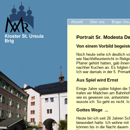
Aktuell
Über uns
Briger Urs
Portrait Sr. Modesta D
Von einem Vorbild begeist
Noch heute sehe ich deutlich v
wie Nachhilfeunterricht in Reli
Pfarrer gehört hatten, gab ihn
nachher Kuchen an. Es folgten f
Ich war damals in der 5. Primar
Aus Spiel wird Ernst
Einige Jahre später folgten die
trafen wir Mädchen am Bahnhof 
wie es gewesen sei, antwortete 
wusste ich: So geht es nicht. Ic
Gottes Wege ...
Heute bin ich seit 26 Jahren Sc
bewundert hatte: Ich wohne mit
können bis in die Nacht dauern