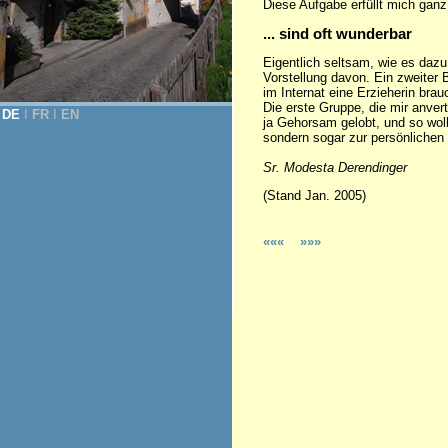
Diese Aufgabe erfüllt mich ganz
... sind oft wunderbar
Eigentlich seltsam, wie es dazu 
Vorstellung davon. Ein zweiter 
im Internat eine Erzieherin bra
Die erste Gruppe, die mir anve
DE
Ι
FR
Ι
EN
ja Gehorsam gelobt, und so wol
sondern sogar zur persönlichen 
Sr. Modesta Derendinger
(Stand Jan. 2005)
«««
»»»