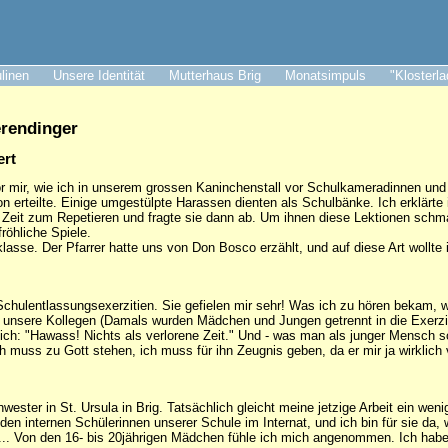
ulinen
Unsere Identität
Mutterhaus Brig
Monatsimpuls
"Klosterl
erendinger
ert
or mir, wie ich in unserem grossen Kaninchenstall vor Schulkameradinnen un
gion erteilte. Einige umgestülpte Harassen dienten als Schulbänke. Ich erklärt
en Zeit zum Repetieren und fragte sie dann ab. Um ihnen diese Lektionen schm
röhliche Spiele.
klasse. Der Pfarrer hatte uns von Don Bosco erzählt, und auf diese Art wollte
 Schulentlassungsexerzitien. Sie gefielen mir sehr! Was ich zu hören bekam,
unsere Kollegen (Damals wurden Mädchen und Jungen getrennt in die Exerziti
ich: "Hawass! Nichts als verlorene Zeit." Und - was man als junger Mensch s
h muss zu Gott stehen, ich muss für ihn Zeugnis geben, da er mir ja wirklich 
hwester in St. Ursula in Brig. Tatsächlich gleicht meine jetzige Arbeit ein w
 den internen Schülerinnen unserer Schule im Internat, und ich bin für sie 
 ... Von den 16- bis 20jährigen Mädchen fühle ich mich angenommen. Ich habe