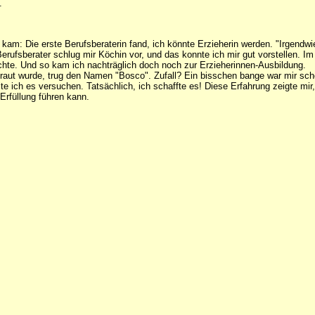
.
kam: Die erste Berufsberaterin fand, ich könnte Erzieherin werden. "Irgendwie
Berufsberater schlug mir Köchin vor, und das konnte ich mir gut vorstellen. 
uchte. Und so kam ich nachträglich doch noch zur Erzieherinnen-Ausbildung.
rtraut wurde, trug den Namen "Bosco". Zufall? Ein bisschen bange war mir sc
lte ich es versuchen. Tatsächlich, ich schaffte es! Diese Erfahrung zeigte 
Erfüllung führen kann.