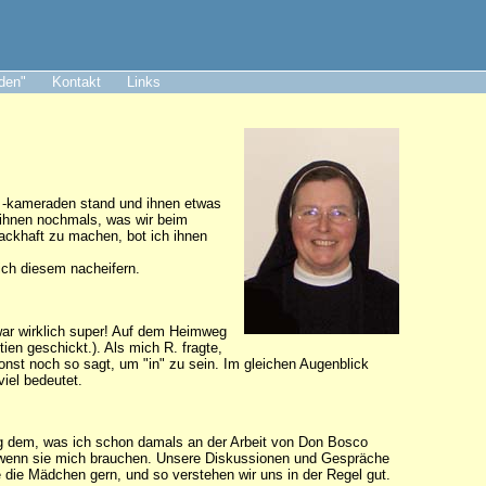
aden"
Kontakt
Links
d -kameraden stand und ihnen etwas
e ihnen nochmals, was wir beim
ackhaft zu machen, bot ich ihnen
 ich diesem nacheifern.
 war wirklich super! Auf dem Heimweg
en geschickt.). Als mich R. fragte,
onst noch so sagt, um "in" zu sein. Im gleichen Augenblick
viel bedeutet.
enig dem, was ich schon damals an der Arbeit von Don Bosco
da, wenn sie mich brauchen. Unsere Diskussionen und Gespräche
 die Mädchen gern, und so verstehen wir uns in der Regel gut.