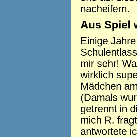
nacheifern.
Aus Spiel 
Einige Jahre 
Schulentlass
mir sehr! Wa
wirklich sup
Mädchen am 
(Damals wu
getrennt in d
mich R. frag
antwortete i