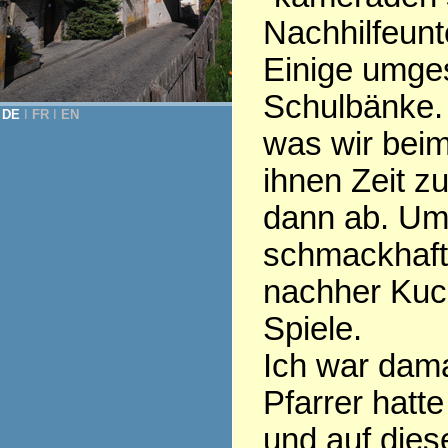
Nachhilfeunte
Einige umges
Schulbänke. 
DE
Ι
FR
Ι
EN
was wir beim
ihnen Zeit z
dann ab. Um
schmackhaft
nachher Kuch
Spiele.
Ich war dama
Pfarrer hatt
und auf dies