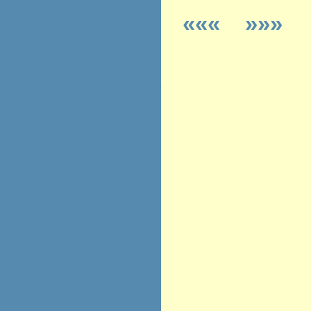
«««
»»»