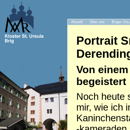
Aktuell
Über uns
Briger Urs
Portrait 
Derendin
Von einem 
begeistert
Noch heute s
mir, wie ich
Kaninchenst
-kameraden 