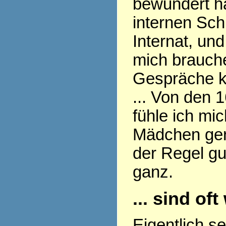
bewundert ha
internen Sch
Internat, und
mich brauch
Gespräche k
... Von den 
fühle ich mi
Mädchen gern
der Regel gu
ganz.
... sind of
Eigentlich s