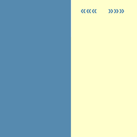
«««
»»»