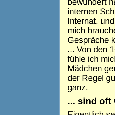
bewundert ha
internen Sch
Internat, und
mich brauch
Gespräche k
... Von den 
fühle ich mi
Mädchen gern
der Regel gu
ganz.
... sind of
Eigentlich s