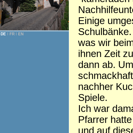
Nachhilfeunte
Einige umges
Schulbänke. 
DE
Ι
FR
Ι
EN
was wir beim
ihnen Zeit z
dann ab. Um
schmackhaft
nachher Kuch
Spiele.
Ich war dama
Pfarrer hatt
und auf dies