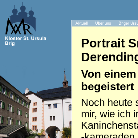
Aktuell
Über uns
Briger Urs
Portrait 
Derendin
Von einem 
begeistert
Noch heute s
mir, wie ich
Kaninchenst
-kameraden 