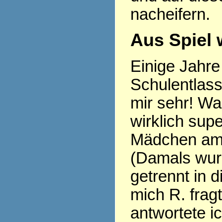
nacheifern.
Aus Spiel 
Einige Jahre 
Schulentlass
mir sehr! Wa
wirklich sup
Mädchen am 
(Damals wu
getrennt in d
mich R. frag
antwortete i