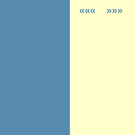
«««
»»»