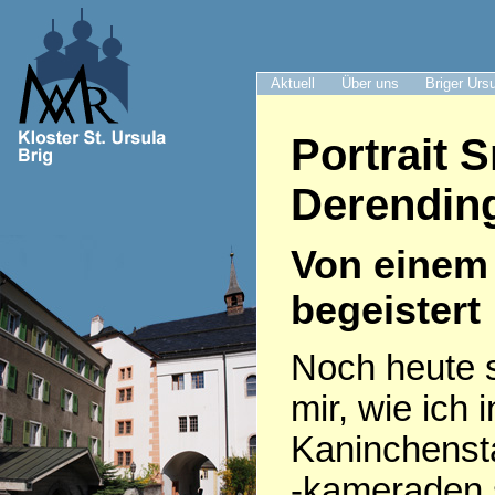
Aktuell
Über uns
Briger Urs
Portrait 
Derendin
Von einem 
begeistert
Noch heute s
mir, wie ich
Kaninchenst
-kameraden 