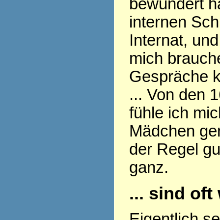
bewundert ha
internen Sch
Internat, und
mich brauch
Gespräche k
... Von den 
fühle ich mi
Mädchen gern
der Regel gu
ganz.
... sind of
Eigentlich s