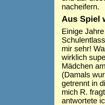
nacheifern.
Aus Spiel 
Einige Jahre 
Schulentlass
mir sehr! Wa
wirklich sup
Mädchen am 
(Damals wu
getrennt in d
mich R. frag
antwortete i