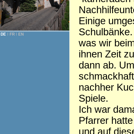
Nachhilfeunte
Einige umges
Schulbänke. 
DE
Ι
FR
Ι
EN
was wir beim
ihnen Zeit z
dann ab. Um
schmackhaft
nachher Kuch
Spiele.
Ich war dama
Pfarrer hatt
und auf dies