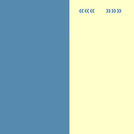
«««
»»»