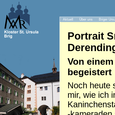
Aktuell
Über uns
Briger Urs
Portrait 
Derendin
Von einem 
begeistert
Noch heute s
mir, wie ich
Kaninchenst
-kameraden 