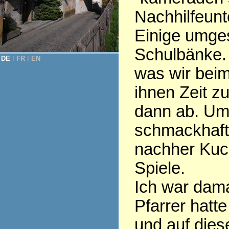
Nachhilfeunte
Einige umges
Schulbänke. 
DE
Ι
FR
Ι
EN
was wir beim
ihnen Zeit z
dann ab. Um
schmackhaft
nachher Kuch
Spiele.
Ich war dama
Pfarrer hatt
und auf dies