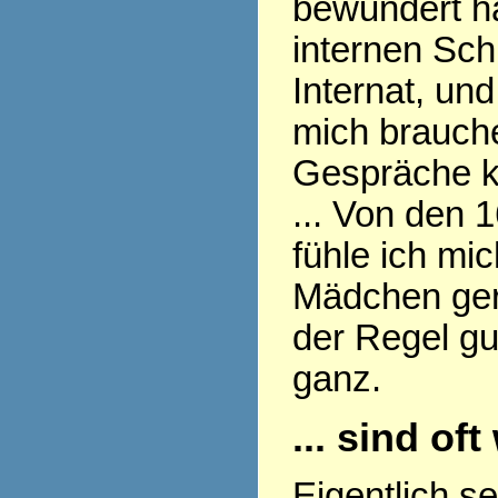
bewundert ha
internen Sch
Internat, und
mich brauch
Gespräche k
... Von den 
fühle ich mi
Mädchen gern
der Regel gu
ganz.
... sind of
Eigentlich s