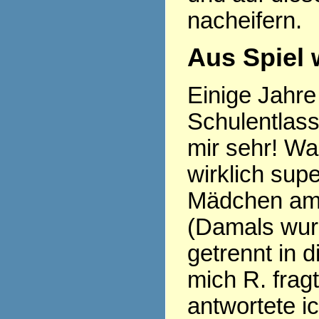
nacheifern.
Aus Spiel 
Einige Jahre 
Schulentlass
mir sehr! Wa
wirklich sup
Mädchen am 
(Damals wu
getrennt in d
mich R. frag
antwortete i