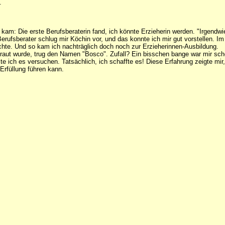
.
kam: Die erste Berufsberaterin fand, ich könnte Erzieherin werden. "Irgendwie
Berufsberater schlug mir Köchin vor, und das konnte ich mir gut vorstellen. 
uchte. Und so kam ich nachträglich doch noch zur Erzieherinnen-Ausbildung.
rtraut wurde, trug den Namen "Bosco". Zufall? Ein bisschen bange war mir sc
lte ich es versuchen. Tatsächlich, ich schaffte es! Diese Erfahrung zeigte 
Erfüllung führen kann.