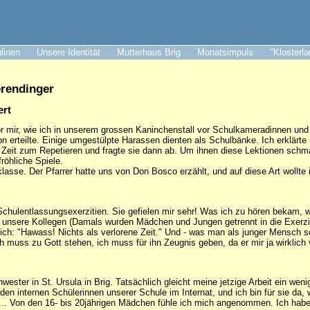
ulinen
Unsere Identität
Mutterhaus Brig
Monatsimpuls
"Klosterl
erendinger
ert
or mir, wie ich in unserem grossen Kaninchenstall vor Schulkameradinnen un
gion erteilte. Einige umgestülpte Harassen dienten als Schulbänke. Ich erklärt
en Zeit zum Repetieren und fragte sie dann ab. Um ihnen diese Lektionen schm
röhliche Spiele.
klasse. Der Pfarrer hatte uns von Don Bosco erzählt, und auf diese Art wollte
 Schulentlassungsexerzitien. Sie gefielen mir sehr! Was ich zu hören bekam,
unsere Kollegen (Damals wurden Mädchen und Jungen getrennt in die Exerziti
ich: "Hawass! Nichts als verlorene Zeit." Und - was man als junger Mensch s
h muss zu Gott stehen, ich muss für ihn Zeugnis geben, da er mir ja wirklich 
hwester in St. Ursula in Brig. Tatsächlich gleicht meine jetzige Arbeit ein w
 den internen Schülerinnen unserer Schule im Internat, und ich bin für sie 
 ... Von den 16- bis 20jährigen Mädchen fühle ich mich angenommen. Ich habe