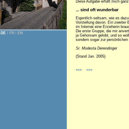
Diese Aufgabe erfüllt mich ganz
... sind oft wunderbar
Eigentlich seltsam, wie es dazu 
Vorstellung davon. Ein zweiter 
im Internat eine Erzieherin bra
Die erste Gruppe, die mir anve
DE
Ι
FR
Ι
EN
ja Gehorsam gelobt, und so wol
sondern sogar zur persönlichen 
Sr. Modesta Derendinger
(Stand Jan. 2005)
«««
»»»