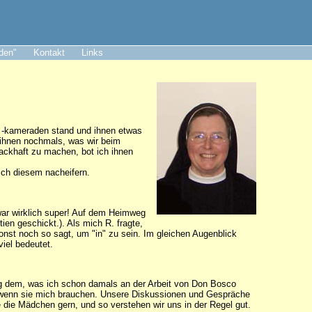
aden"
Kontakt
Links
d -kameraden stand und ihnen etwas
e ihnen nochmals, was wir beim
ackhaft zu machen, bot ich ihnen
 ich diesem nacheifern.
 war wirklich super! Auf dem Heimweg
en geschickt.). Als mich R. fragte,
onst noch so sagt, um "in" zu sein. Im gleichen Augenblick
viel bedeutet.
enig dem, was ich schon damals an der Arbeit von Don Bosco
da, wenn sie mich brauchen. Unsere Diskussionen und Gespräche
 die Mädchen gern, und so verstehen wir uns in der Regel gut.