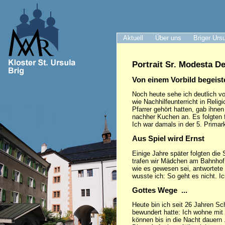
Aktuell
Über uns
Briger Urs
Portrait Sr. Modesta D
Von einem Vorbild begeist
Noch heute sehe ich deutlich v
wie Nachhilfeunterricht in Reli
Pfarrer gehört hatten, gab ihn
nachher Kuchen an. Es folgten f
Ich war damals in der 5. Primar
Aus Spiel wird Ernst
Einige Jahre später folgten die
trafen wir Mädchen am Bahnhof 
wie es gewesen sei, antwortete 
wusste ich: So geht es nicht. Ic
Gottes Wege ...
Heute bin ich seit 26 Jahren Sc
bewundert hatte: Ich wohne mit
können bis in die Nacht dauern