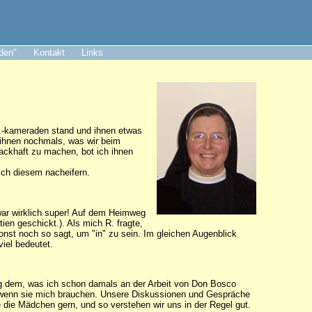
aden"
Kontakt
Links
d -kameraden stand und ihnen etwas
e ihnen nochmals, was wir beim
ackhaft zu machen, bot ich ihnen
 ich diesem nacheifern.
 war wirklich super! Auf dem Heimweg
en geschickt.). Als mich R. fragte,
onst noch so sagt, um "in" zu sein. Im gleichen Augenblick
viel bedeutet.
enig dem, was ich schon damals an der Arbeit von Don Bosco
da, wenn sie mich brauchen. Unsere Diskussionen und Gespräche
 die Mädchen gern, und so verstehen wir uns in der Regel gut.