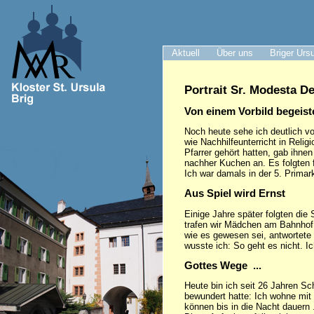
Aktuell
Über uns
Briger Urs
Portrait Sr. Modesta D
Von einem Vorbild begeist
Noch heute sehe ich deutlich v
wie Nachhilfeunterricht in Reli
Pfarrer gehört hatten, gab ihn
nachher Kuchen an. Es folgten f
Ich war damals in der 5. Primar
Aus Spiel wird Ernst
Einige Jahre später folgten die
trafen wir Mädchen am Bahnhof 
wie es gewesen sei, antwortete 
wusste ich: So geht es nicht. Ic
Gottes Wege ...
Heute bin ich seit 26 Jahren Sc
bewundert hatte: Ich wohne mit
können bis in die Nacht dauern