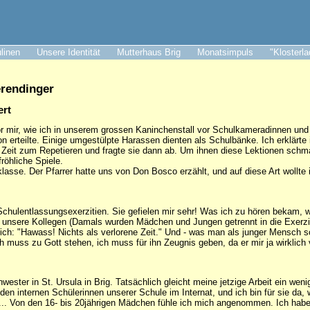
ulinen
Unsere Identität
Mutterhaus Brig
Monatsimpuls
"Klosterl
erendinger
ert
or mir, wie ich in unserem grossen Kaninchenstall vor Schulkameradinnen un
gion erteilte. Einige umgestülpte Harassen dienten als Schulbänke. Ich erklärt
en Zeit zum Repetieren und fragte sie dann ab. Um ihnen diese Lektionen schm
röhliche Spiele.
klasse. Der Pfarrer hatte uns von Don Bosco erzählt, und auf diese Art wollte
 Schulentlassungsexerzitien. Sie gefielen mir sehr! Was ich zu hören bekam,
unsere Kollegen (Damals wurden Mädchen und Jungen getrennt in die Exerziti
ich: "Hawass! Nichts als verlorene Zeit." Und - was man als junger Mensch s
h muss zu Gott stehen, ich muss für ihn Zeugnis geben, da er mir ja wirklich 
hwester in St. Ursula in Brig. Tatsächlich gleicht meine jetzige Arbeit ein w
 den internen Schülerinnen unserer Schule im Internat, und ich bin für sie 
 ... Von den 16- bis 20jährigen Mädchen fühle ich mich angenommen. Ich habe