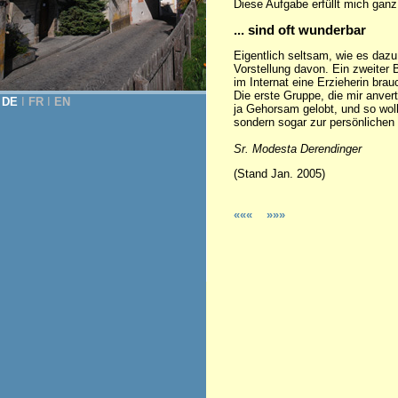
Diese Aufgabe erfüllt mich ganz
... sind oft wunderbar
Eigentlich seltsam, wie es dazu 
Vorstellung davon. Ein zweiter 
im Internat eine Erzieherin bra
Die erste Gruppe, die mir anve
DE
Ι
FR
Ι
EN
ja Gehorsam gelobt, und so wol
sondern sogar zur persönlichen 
Sr. Modesta Derendinger
(Stand Jan. 2005)
«««
»»»