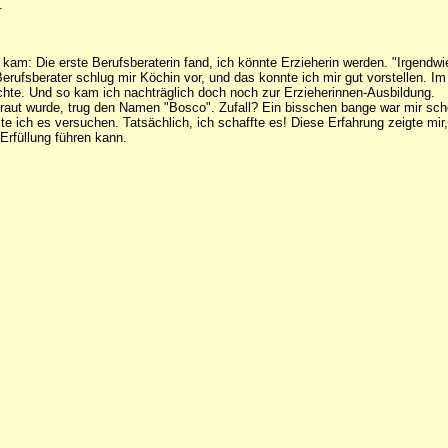
.
kam: Die erste Berufsberaterin fand, ich könnte Erzieherin werden. "Irgendwie
Berufsberater schlug mir Köchin vor, und das konnte ich mir gut vorstellen. 
uchte. Und so kam ich nachträglich doch noch zur Erzieherinnen-Ausbildung.
rtraut wurde, trug den Namen "Bosco". Zufall? Ein bisschen bange war mir sc
lte ich es versuchen. Tatsächlich, ich schaffte es! Diese Erfahrung zeigte 
Erfüllung führen kann.