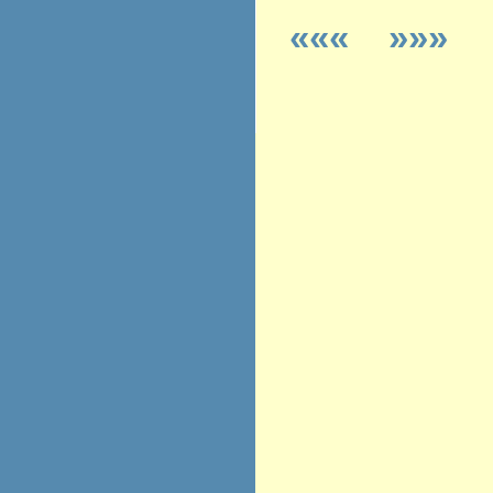
«««
»»»