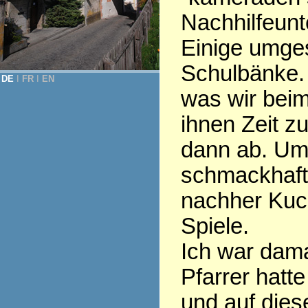
Nachhilfeunte
Einige umges
Schulbänke. 
DE
Ι
FR
Ι
EN
was wir beim
ihnen Zeit z
dann ab. Um
schmackhaft
nachher Kuch
Spiele.
Ich war dama
Pfarrer hatt
und auf dies