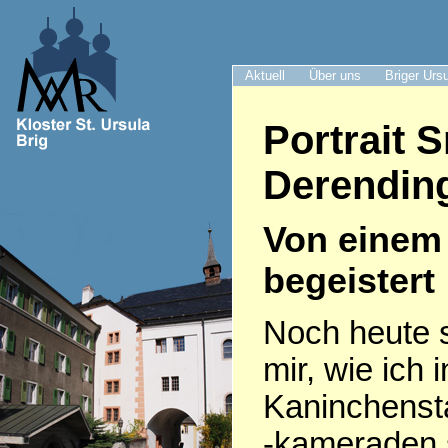
Aktuell
Über uns
Briger Urs
Portrait 
Derendin
Von einem 
begeistert
Noch heute s
mir, wie ich
Kaninchenst
-kameraden 