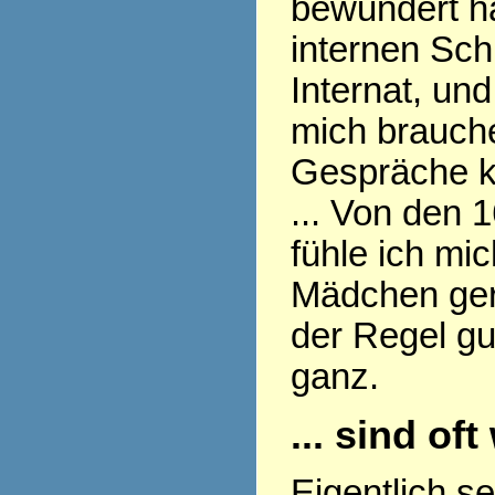
bewundert ha
internen Sch
Internat, und
mich brauch
Gespräche k
... Von den 
fühle ich mi
Mädchen gern
der Regel gu
ganz.
... sind of
Eigentlich s