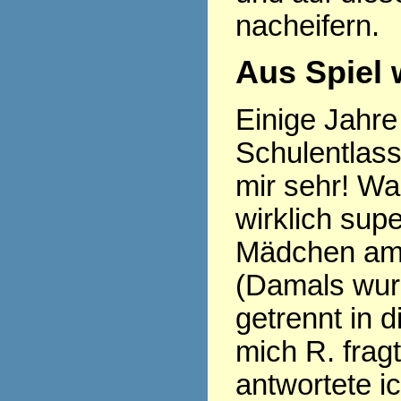
nacheifern.
Aus Spiel 
Einige Jahre 
Schulentlass
mir sehr! Wa
wirklich sup
Mädchen am 
(Damals wu
getrennt in d
mich R. frag
antwortete i