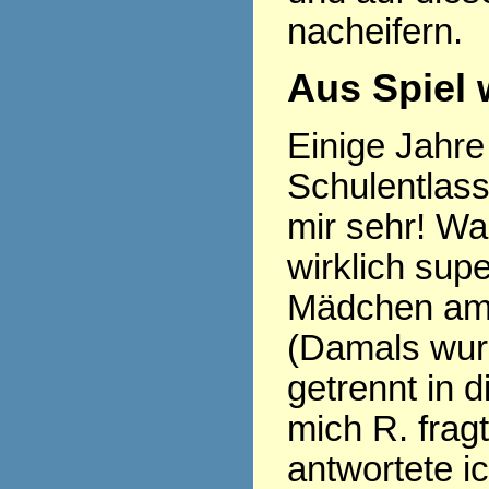
nacheifern.
Aus Spiel 
Einige Jahre 
Schulentlass
mir sehr! Wa
wirklich sup
Mädchen am 
(Damals wu
getrennt in d
mich R. frag
antwortete i