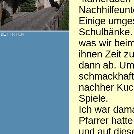
Nachhilfeunte
Einige umges
Schulbänke. 
DE
Ι
FR
Ι
EN
was wir beim
ihnen Zeit z
dann ab. Um
schmackhaft
nachher Kuch
Spiele.
Ich war dama
Pfarrer hatt
und auf dies