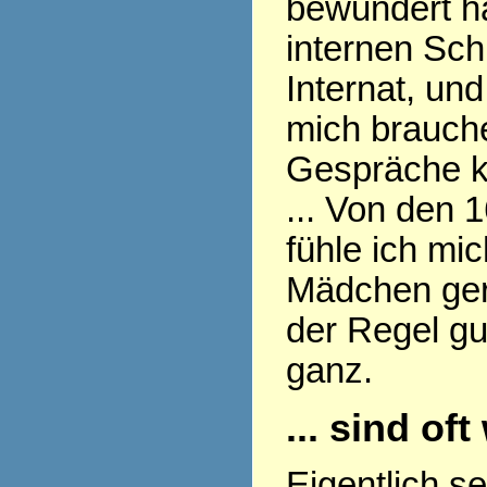
bewundert ha
internen Sch
Internat, und
mich brauch
Gespräche k
... Von den 
fühle ich mi
Mädchen gern
der Regel gu
ganz.
... sind of
Eigentlich s