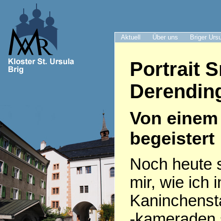
Aktuell
Über uns
Briger Urs
Portrait 
Derendin
Von einem 
begeistert
Noch heute s
mir, wie ich
Kaninchenst
-kameraden 