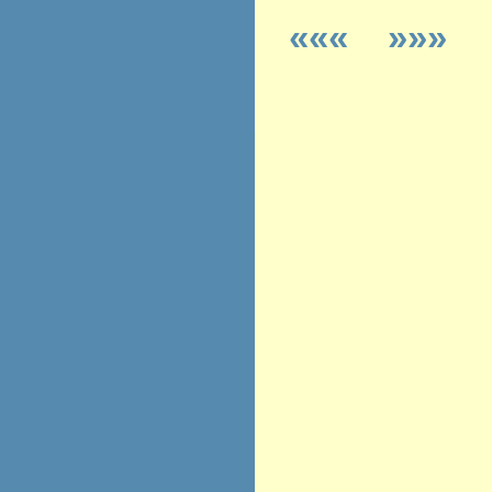
«««
»»»