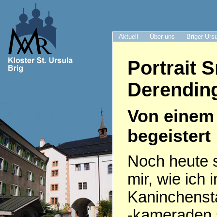
Aktuell
Über uns
Briger Urs
Portrait 
Derendin
Von einem 
begeistert
Noch heute s
mir, wie ich
Kaninchenst
-kameraden 