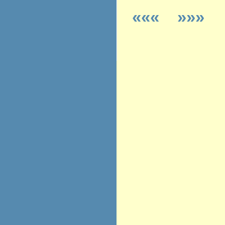
«««
»»»