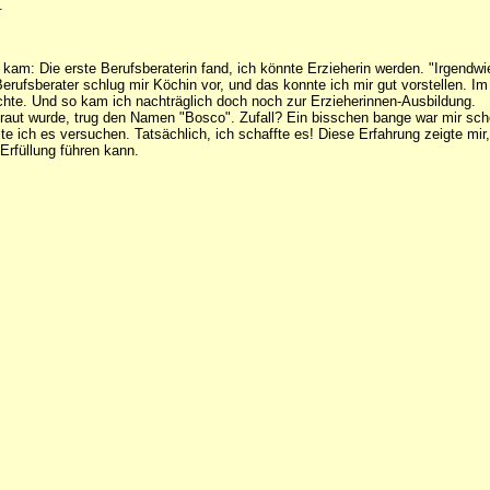
.
kam: Die erste Berufsberaterin fand, ich könnte Erzieherin werden. "Irgendwie
Berufsberater schlug mir Köchin vor, und das konnte ich mir gut vorstellen. 
uchte. Und so kam ich nachträglich doch noch zur Erzieherinnen-Ausbildung.
rtraut wurde, trug den Namen "Bosco". Zufall? Ein bisschen bange war mir sc
lte ich es versuchen. Tatsächlich, ich schaffte es! Diese Erfahrung zeigte 
Erfüllung führen kann.