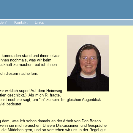
aden"
Kontakt
Links
d -kameraden stand und ihnen etwas
e ihnen nochmals, was wir beim
ackhaft zu machen, bot ich ihnen
 ich diesem nacheifern.
 war wirklich super! Auf dem Heimweg
en geschickt.). Als mich R. fragte,
onst noch so sagt, um "in" zu sein. Im gleichen Augenblick
viel bedeutet.
enig dem, was ich schon damals an der Arbeit von Don Bosco
da, wenn sie mich brauchen. Unsere Diskussionen und Gespräche
 die Mädchen gern, und so verstehen wir uns in der Regel gut.