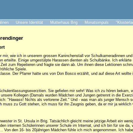
ulinen
Unsere Identität
Mutterhaus Brig
Monatsimpuls
"Klosterl
erendinger
ert
or mir, wie ich in unserem grossen Kaninchenstall vor Schulkameradinnen un
gion erteilte. Einige umgestülpte Harassen dienten als Schulbänke. Ich erklärt
en Zeit zum Repetieren und fragte sie dann ab. Um ihnen diese Lektionen schm
röhliche Spiele.
klasse. Der Pfarrer hatte uns von Don Bosco erzählt, und auf diese Art wollte
 Schulentlassungsexerzitien. Sie gefielen mir sehr! Was ich zu hören bekam,
unsere Kollegen (Damals wurden Mädchen und Jungen getrennt in die Exerziti
ich: "Hawass! Nichts als verlorene Zeit." Und - was man als junger Mensch s
h muss zu Gott stehen, ich muss für ihn Zeugnis geben, da er mir ja wirklich 
hwester in St. Ursula in Brig. Tatsächlich gleicht meine jetzige Arbeit ein w
 den internen Schülerinnen unserer Schule im Internat, und ich bin für sie 
 ... Von den 16- bis 20jährigen Mädchen fühle ich mich angenommen. Ich habe