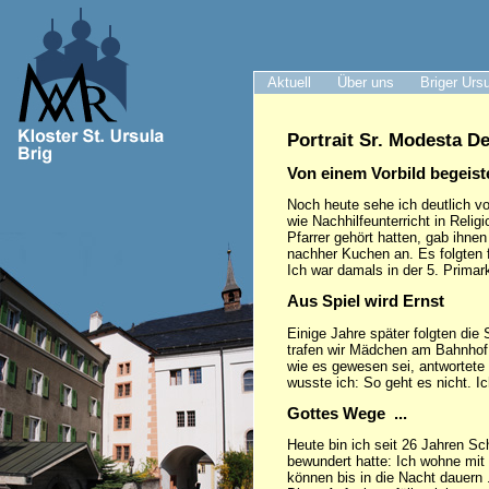
Aktuell
Über uns
Briger Urs
Portrait Sr. Modesta D
Von einem Vorbild begeist
Noch heute sehe ich deutlich v
wie Nachhilfeunterricht in Reli
Pfarrer gehört hatten, gab ihn
nachher Kuchen an. Es folgten f
Ich war damals in der 5. Primar
Aus Spiel wird Ernst
Einige Jahre später folgten die
trafen wir Mädchen am Bahnhof 
wie es gewesen sei, antwortete 
wusste ich: So geht es nicht. Ic
Gottes Wege ...
Heute bin ich seit 26 Jahren Sc
bewundert hatte: Ich wohne mit
können bis in die Nacht dauern