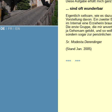
Diese Aufgabe erfüllt mich ganz
... sind oft wunderbar
Eigentlich seltsam, wie es dazu 
Vorstellung davon. Ein zweiter 
im Internat eine Erzieherin bra
Die erste Gruppe, die mir anve
DE
Ι
FR
Ι
EN
ja Gehorsam gelobt, und so wol
sondern sogar zur persönlichen 
Sr. Modesta Derendinger
(Stand Jan. 2005)
«««
»»»