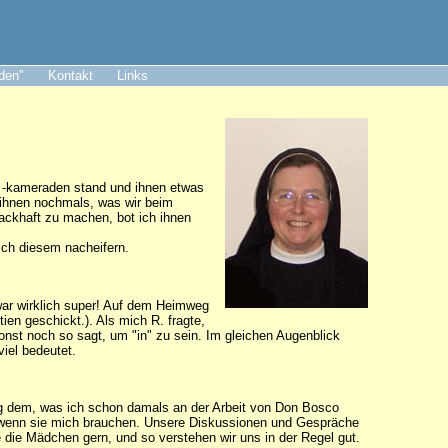
aden"
Kontakt
Links
d -kameraden stand und ihnen etwas
e ihnen nochmals, was wir beim
ackhaft zu machen, bot ich ihnen
 ich diesem nacheifern.
 war wirklich super! Auf dem Heimweg
en geschickt.). Als mich R. fragte,
onst noch so sagt, um "in" zu sein. Im gleichen Augenblick
viel bedeutet.
enig dem, was ich schon damals an der Arbeit von Don Bosco
da, wenn sie mich brauchen. Unsere Diskussionen und Gespräche
 die Mädchen gern, und so verstehen wir uns in der Regel gut.