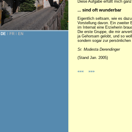
Diese Aufgabe erfüllt mich ganz
... sind oft wunderbar
Eigentlich seltsam, wie es dazu 
Vorstellung davon. Ein zweiter 
im Internat eine Erzieherin bra
Die erste Gruppe, die mir anve
DE
Ι
FR
Ι
EN
ja Gehorsam gelobt, und so wol
sondern sogar zur persönlichen 
Sr. Modesta Derendinger
(Stand Jan. 2005)
«««
»»»