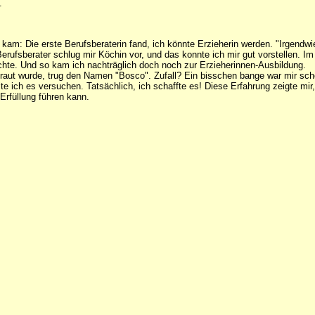
.
kam: Die erste Berufsberaterin fand, ich könnte Erzieherin werden. "Irgendwie
Berufsberater schlug mir Köchin vor, und das konnte ich mir gut vorstellen. 
uchte. Und so kam ich nachträglich doch noch zur Erzieherinnen-Ausbildung.
rtraut wurde, trug den Namen "Bosco". Zufall? Ein bisschen bange war mir sc
lte ich es versuchen. Tatsächlich, ich schaffte es! Diese Erfahrung zeigte 
Erfüllung führen kann.