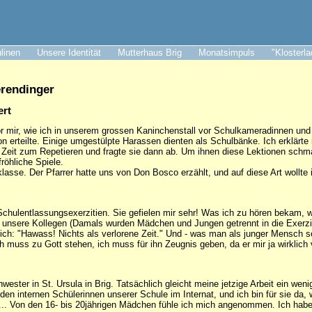
ulinen
Unsere Identität
Mutterhaus Brig
Monatsimpuls
"Klosterl
erendinger
ert
or mir, wie ich in unserem grossen Kaninchenstall vor Schulkameradinnen un
gion erteilte. Einige umgestülpte Harassen dienten als Schulbänke. Ich erklärt
en Zeit zum Repetieren und fragte sie dann ab. Um ihnen diese Lektionen schm
röhliche Spiele.
klasse. Der Pfarrer hatte uns von Don Bosco erzählt, und auf diese Art wollte
 Schulentlassungsexerzitien. Sie gefielen mir sehr! Was ich zu hören bekam,
unsere Kollegen (Damals wurden Mädchen und Jungen getrennt in die Exerziti
ich: "Hawass! Nichts als verlorene Zeit." Und - was man als junger Mensch s
h muss zu Gott stehen, ich muss für ihn Zeugnis geben, da er mir ja wirklich 
hwester in St. Ursula in Brig. Tatsächlich gleicht meine jetzige Arbeit ein w
 den internen Schülerinnen unserer Schule im Internat, und ich bin für sie 
 ... Von den 16- bis 20jährigen Mädchen fühle ich mich angenommen. Ich habe