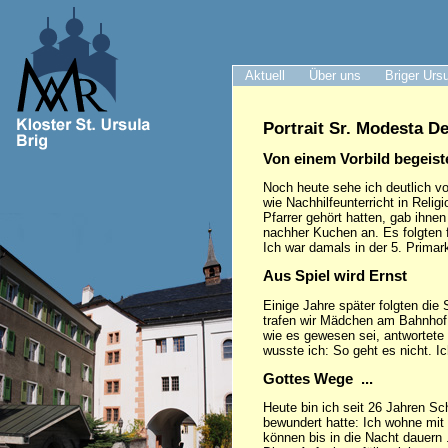
Aktuell
Über uns
Briger Urs
Portrait Sr. Modesta D
Von einem Vorbild begeist
Noch heute sehe ich deutlich v
wie Nachhilfeunterricht in Reli
Pfarrer gehört hatten, gab ihn
nachher Kuchen an. Es folgten f
Ich war damals in der 5. Primar
Aus Spiel wird Ernst
Einige Jahre später folgten die
trafen wir Mädchen am Bahnhof 
wie es gewesen sei, antwortete 
wusste ich: So geht es nicht. Ic
Gottes Wege ...
Heute bin ich seit 26 Jahren Sc
bewundert hatte: Ich wohne mit
können bis in die Nacht dauern