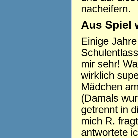
nacheifern.
Aus Spiel 
Einige Jahre 
Schulentlass
mir sehr! Wa
wirklich sup
Mädchen am 
(Damals wu
getrennt in d
mich R. frag
antwortete i