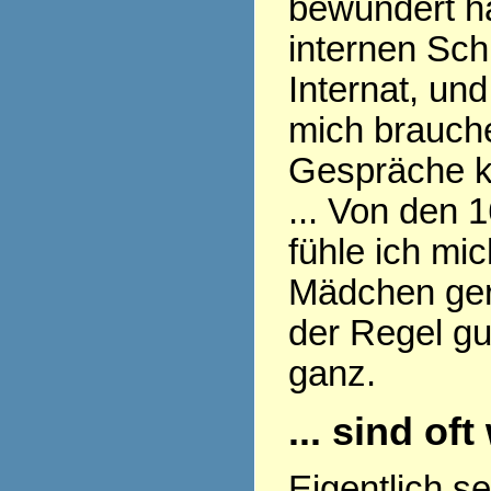
bewundert ha
internen Sch
Internat, und
mich brauch
Gespräche k
... Von den 
fühle ich mi
Mädchen gern
der Regel gu
ganz.
... sind of
Eigentlich s