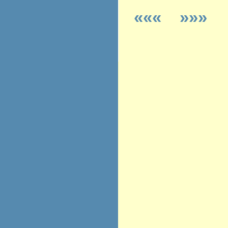
«««
»»»