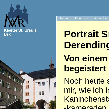
Aktuell
Über uns
Briger Urs
Portrait 
Derendin
Von einem 
begeistert
Noch heute s
mir, wie ich
Kaninchenst
-kameraden 