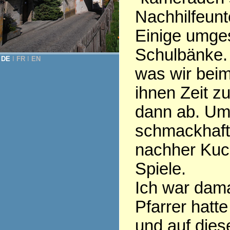
Nachhilfeunte
Einige umges
Schulbänke. 
DE
Ι
FR
Ι
EN
was wir beim
ihnen Zeit z
dann ab. Um
schmackhaft
nachher Kuch
Spiele.
Ich war dama
Pfarrer hatt
und auf dies