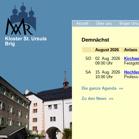
Aktuell
Über uns
Briger Urs
Demnächst
August 2026
A
SO
02. Aug. 2026
Kirchwe
09:00 Uhr
Festgott
SA
15. Aug. 2026
Hochfe
10:00 Uhr
Profess
Die ganze Agenda »»
Zu den News »»