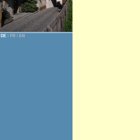
DE
Ι
FR
Ι
EN