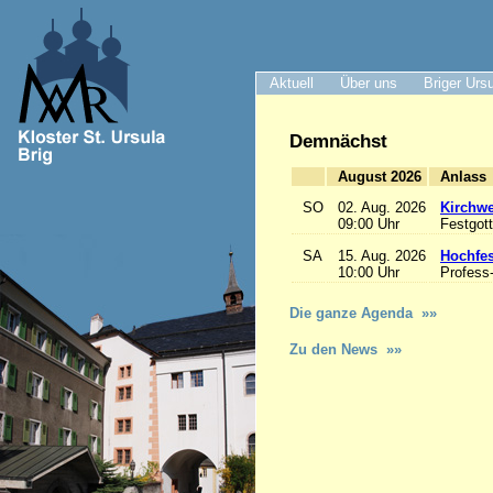
Aktuell
Über uns
Briger Urs
Demnächst
August 2026
A
SO
02. Aug. 2026
Kirchwe
09:00 Uhr
Festgott
SA
15. Aug. 2026
Hochfe
10:00 Uhr
Profess
Die ganze Agenda »»
Zu den News »»