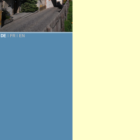
DE
Ι
FR
Ι
EN