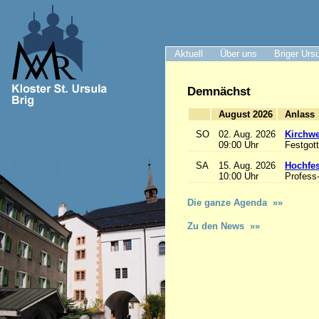
Aktuell
Über uns
Briger Urs
Demnächst
August 2026
A
SO
02. Aug. 2026
Kirchwe
09:00 Uhr
Festgott
SA
15. Aug. 2026
Hochfe
10:00 Uhr
Profess
Die ganze Agenda »»
Zu den News »»