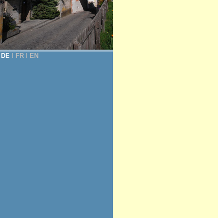
DE
Ι
FR
Ι
EN