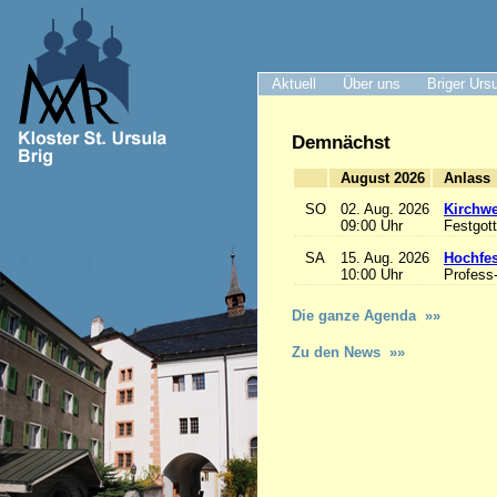
Aktuell
Über uns
Briger Urs
Demnächst
August 2026
A
SO
02. Aug. 2026
Kirchwe
09:00 Uhr
Festgott
SA
15. Aug. 2026
Hochfe
10:00 Uhr
Profess
Die ganze Agenda »»
Zu den News »»