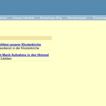
ulinen
Unsere Identität
Mutterhaus Brig
Monatsimpuls
"Klosterl
nlass
ihfest unserer Klosterkirche
esdienst in der Klosterkirche
st Mariä Aufnahme in den Himmel
-Jubiläen