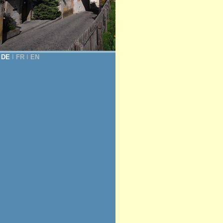
DE
Ι
FR
Ι
EN