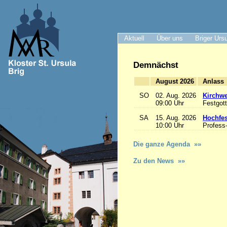
Aktuell
Über uns
Briger Urs
Demnächst
August 2026
A
SO
02. Aug. 2026
Kirchwe
09:00 Uhr
Festgott
SA
15. Aug. 2026
Hochfe
10:00 Uhr
Profess
Die ganze Agenda »»
Zu den News »»