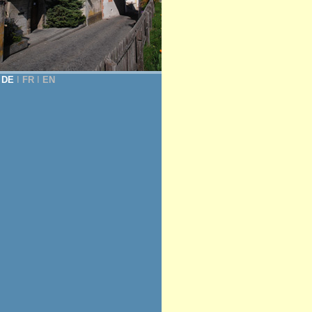
DE
Ι
FR
Ι
EN