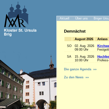
Aktuell
Über uns
Briger Urs
Demnächst
August 2026
A
SO
02. Aug. 2026
Kirchwe
09:00 Uhr
Festgott
SA
15. Aug. 2026
Hochfe
10:00 Uhr
Profess
Die ganze Agenda »»
Zu den News »»