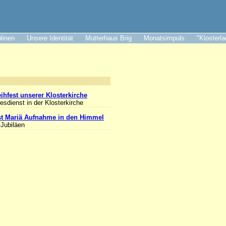
ulinen
Unsere Identität
Mutterhaus Brig
Monatsimpuls
"Klosterl
nlass
ihfest unserer Klosterkirche
esdienst in der Klosterkirche
st Mariä Aufnahme in den Himmel
-Jubiläen