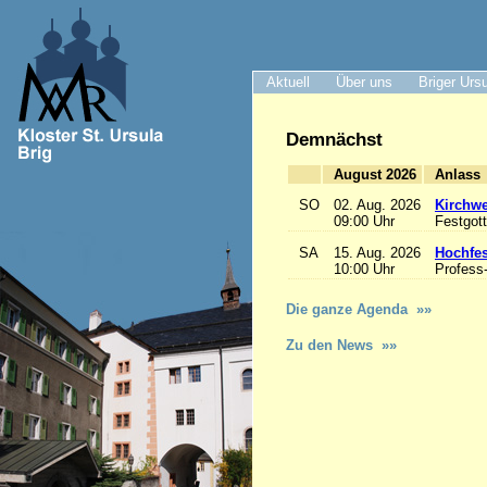
Aktuell
Über uns
Briger Urs
Demnächst
August 2026
A
SO
02. Aug. 2026
Kirchwe
09:00 Uhr
Festgott
SA
15. Aug. 2026
Hochfe
10:00 Uhr
Profess
Die ganze Agenda »»
Zu den News »»