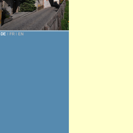
DE
Ι
FR
Ι
EN