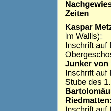
Nachgewiese
Zeiten
Kaspar Metz
im Wallis):
Inschrift au
Obergescho
Junker von 
Inschrift au
Stube des 1
Bartolomäus
Riedmatten
Inschrift au