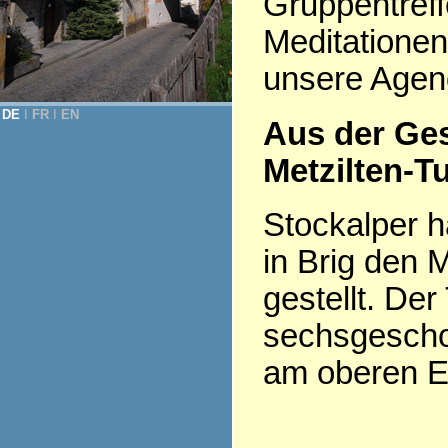
Gruppentreff
Meditationen
unsere Agen
DE
Ι
FR
Ι
EN
Aus der Ge
Metzilten-T
Stockalper h
in Brig den 
gestellt. Der
sechsgesch
am oberen En