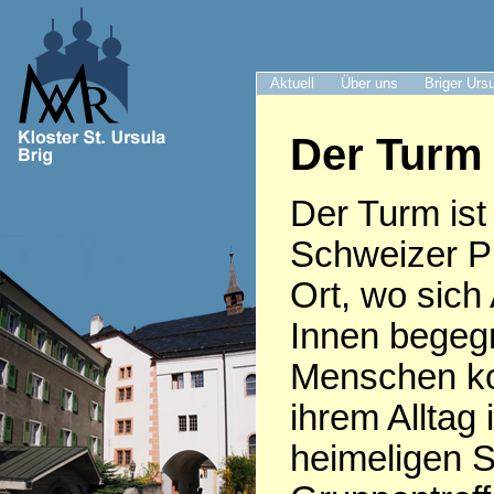
Aktuell
Über uns
Briger Urs
Der Turm 
Der Turm ist 
Schweizer Pr
Ort, wo sich
Innen begeg
Menschen k
ihrem Alltag 
heimeligen S