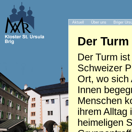
Aktuell
Über uns
Briger Urs
Der Turm 
Der Turm ist 
Schweizer Pr
Ort, wo sich
Innen begeg
Menschen k
ihrem Alltag 
heimeligen S