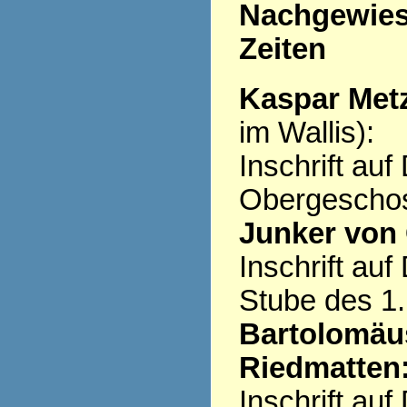
Nachgewiese
Zeiten
Kaspar Metz
im Wallis):
Inschrift au
Obergescho
Junker von 
Inschrift au
Stube des 1
Bartolomäus
Riedmatten
Inschrift au