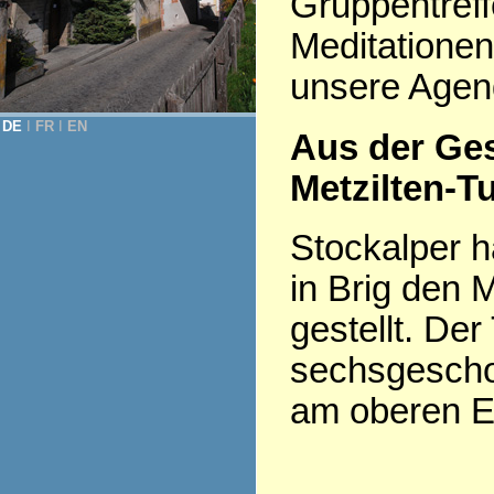
Gruppentreff
Meditationen
unsere Agen
DE
Ι
FR
Ι
EN
Aus der Ge
Metzilten-T
Stockalper h
in Brig den 
gestellt. Der
sechsgesch
am oberen En