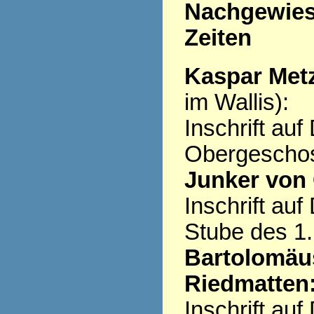
Nachgewiese
Zeiten
Kaspar Metz
im Wallis):
Inschrift au
Obergescho
Junker von 
Inschrift au
Stube des 1
Bartolomäus
Riedmatten
Inschrift au