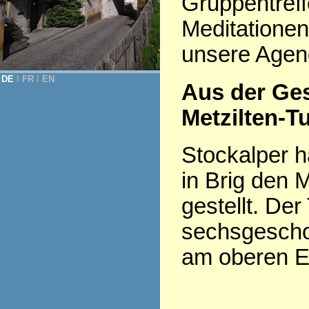
Gruppentreff
Meditationen
unsere Agen
DE
Ι
FR
Ι
EN
Aus der Ge
Metzilten-T
Stockalper h
in Brig den 
gestellt. Der
sechsgesch
am oberen En