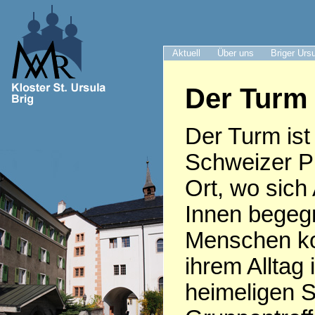
Aktuell
Über uns
Briger Urs
Der Turm 
Der Turm ist 
Schweizer Pr
Ort, wo sich
Innen begeg
Menschen k
ihrem Alltag 
heimeligen S