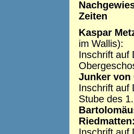
Nachgewiese
Zeiten
Kaspar Metz
im Wallis):
Inschrift au
Obergescho
Junker von 
Inschrift au
Stube des 1
Bartolomäus
Riedmatten
Inschrift au