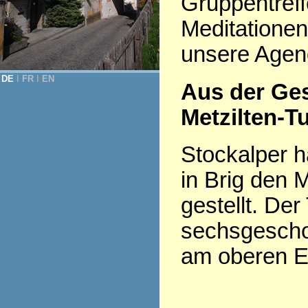
Gruppentreff
Meditationen
unsere Agen
DE
Ι
FR
Ι
EN
Aus der Ge
Metzilten-T
Stockalper h
in Brig den 
gestellt. Der
sechsgesch
am oberen En