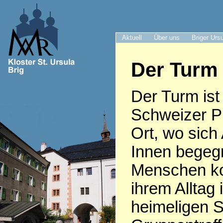
Aktuell
Über uns
Briger Urs
Der Turm 
Der Turm ist 
Schweizer Pr
Ort, wo sich
Innen begeg
Menschen k
ihrem Alltag 
heimeligen S