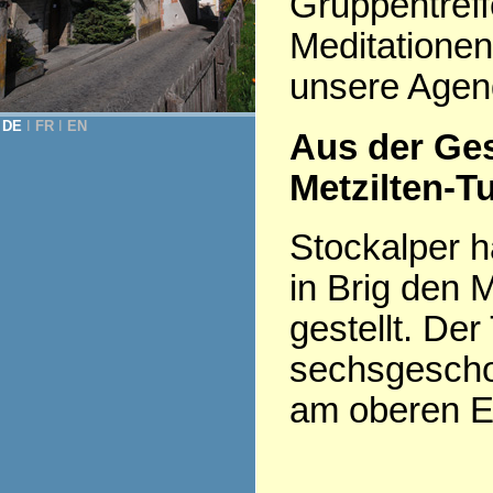
Gruppentreff
Meditationen
unsere Agen
DE
Ι
FR
Ι
EN
Aus der Ge
Metzilten-T
Stockalper h
in Brig den 
gestellt. Der
sechsgesch
am oberen En