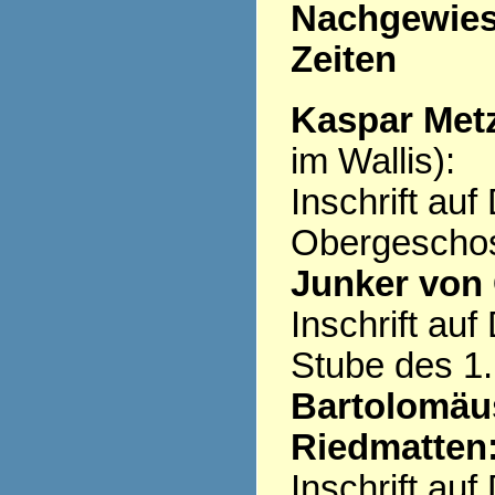
Nachgewiese
Zeiten
Kaspar Metz
im Wallis):
Inschrift au
Obergescho
Junker von 
Inschrift au
Stube des 1
Bartolomäus
Riedmatten
Inschrift au