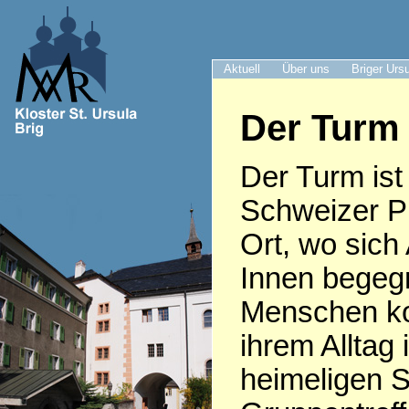
Aktuell
Über uns
Briger Urs
Der Turm 
Der Turm ist 
Schweizer Pr
Ort, wo sich
Innen begeg
Menschen k
ihrem Alltag 
heimeligen S